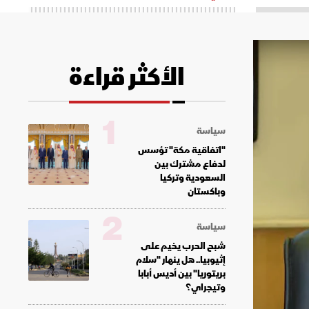
الأكثر قراءة
1
سياسة
"اتفاقية مكة" تؤسس
لدفاع مشترك بين
السعودية وتركيا
وباكستان
2
سياسة
شبح الحرب يخيم على
إثيوبيا.. هل ينهار "سلام
بريتوريا" بين أديس أبابا
وتيجراي؟