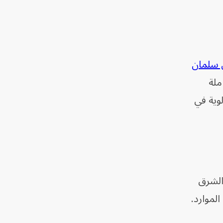
 سلمان
ملة
لوية في
ؤية "السعودية 2030" ومبادرة "الشرق
لموارد.