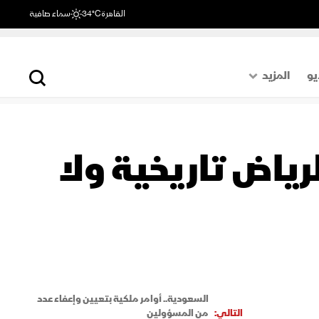
القاهرة
34°C
سماء صافية
يو
المزيد
حول العالم
الصفحة الأخيرة
ياض تاريخية ولا
اقتصاد
رياضة
السعودية.. أوامر ملكية بتعيين وإعفاء عدد
التالي:
من المسؤولين