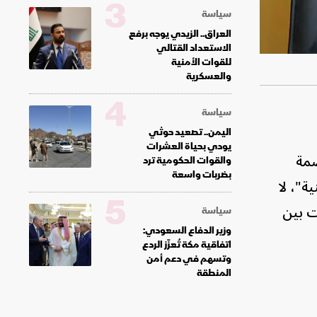
3
سياسة
العراق.. الزيدي يوجه برفع
الاستعداد القتالي
للقوات الأمنية
والعسكرية
4
سياسة
اليمن.. تصعيد حوثي
يودي بحياة العشرات
صمة
والقوات الحكومية ترد
بضربات واسعة
ة"، لا
5
ت بين
سياسة
وزير الدفاع السعودي:
اتفاقية مكة تُعزّز الردع
وتسهم في دعم أمن
المنطقة