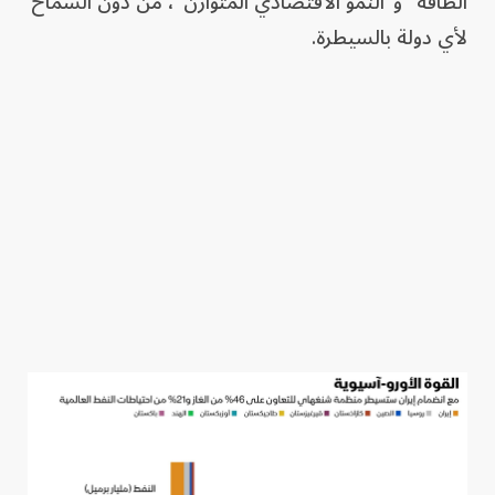
الطاقة" و"النمو الاقتصادي المتوازن"، من دون السماح
لأي دولة بالسيطرة.