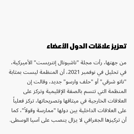
تعزيز علاقات الدول الأعضاء
من جهتها، رأت مجلة "ناشيونال إنتريست" الأميركية،
في تحليل في نوفمبر 2021، أن المنظمة ليست بمثابة
"ناتو شرقي" أو "حلف وارسو" جديد، وقالت إن
المنظمة التي تتسم بالصفة الإقليمية وتركز على
العلاقات الخارجية في ميثاقها وتصريحاتها، تركز فعلياً
على العلاقات الداخلية بين دولها "ممارسة وقولاً"، كما
أن تركيزها الجغرافي لا يزال ينصب على آسيا الوسطى.