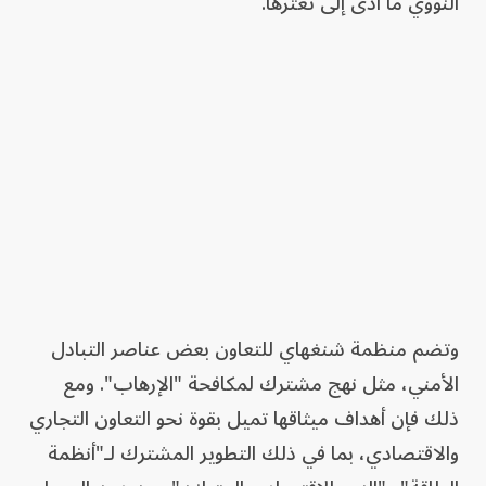
النووي ما أدى إلى تعثرها.
وتضم منظمة شنغهاي للتعاون بعض عناصر التبادل
الأمني، مثل نهج مشترك لمكافحة "الإرهاب". ومع
ذلك فإن أهداف ميثاقها تميل بقوة نحو التعاون التجاري
والاقتصادي، بما في ذلك التطوير المشترك لـ"أنظمة