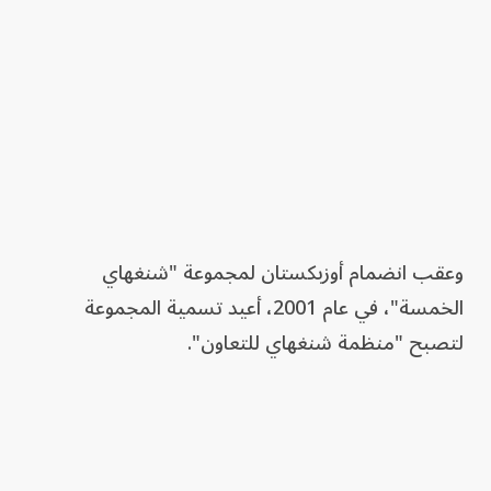
وعقب انضمام أوزبكستان لمجموعة "شنغهاي
الخمسة"، في عام 2001، أعيد تسمية المجموعة
لتصبح "منظمة شنغهاي للتعاون".