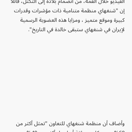
الفيديو خلال القمة، من انضمام بلاده إلى التكتل، قائلاً
إن "شنغهاي منظمة متنامية ذات مؤشرات وقدرات
كبيرة وموقع متميز ، ومزايا هذه العضوية الرسمية
لإيران في شنغهاي ستبقى خالدة في التاريخ".
وأضاف أن منظمة شنغهاي للتعاون "تمثل أكثر من