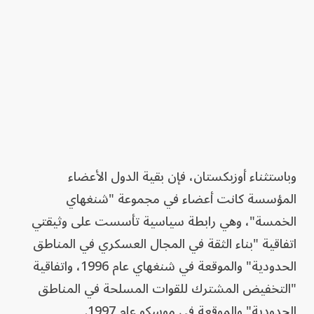
وباستثناء أوزبكستان، فإن بقية الدول الأعضاء
المؤسسة كانت أعضاء في مجموعة "شنغهاي
الخمسة"، وهي رابطة سياسية تأسست على وثيقتي
اتفاقية "بناء الثقة في المجال العسكري في المناطق
الحدودية" والموقعة في شنغهاي عام 1996، واتفاقية
"التخفيض المشترك للقوات المسلحة في المناطق
الحدودية" والموقعة في موسكو عام 1997.