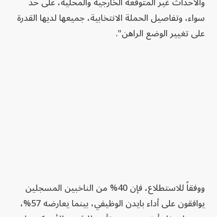
والأحداث غير المتوقعة الخارجية والمحلية، على حد
سواء، وتفاصيل الحملة الانتخابية، جميعها لديها القدرة
على تغيير الوضع الراهن".
ووفقاً للاستطلاع، فإن 40% من الناخبين المسجلين
يوافقون على أداء بايدن الوظيفي، بينما يعارضه 57%،