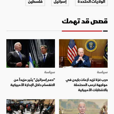
الولايات المتحدة
إسرائيل
فلسطين
قصص قد تهمك
سياسة
سياسة
حرب غزة تزيد أزمات بايدن في
"دعم إسرائيل" يثير مزيداً من
مواجهة ترمب المحتملة
الانقسام داخل الإدارة الأميركية
بالانتخابات الأميركية