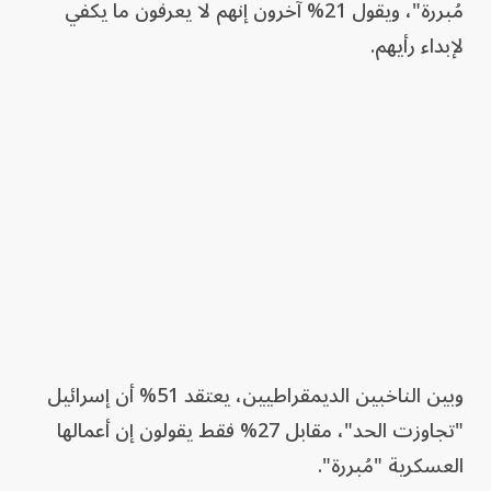
مُبررة"، ويقول 21% آخرون إنهم لا يعرفون ما يكفي
لإبداء رأيهم.
وبين الناخبين الديمقراطيين، يعتقد 51% أن إسرائيل
"تجاوزت الحد"، مقابل 27% فقط يقولون إن أعمالها
العسكرية "مُبررة".