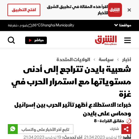
اقرأ هذه المقالة في تطبيق الشرق
افتح التطبيق
للأخبار
مواقعنا
Shanghai Municipality
35°C
غيوم متفرقة
مباشر
أخبار
سياسة
الولايات المتحدة
شعبية بايدن تتراجع إلى أدنى
مستوياتها مع استمرار الحرب في
غزة
خبراء: الاستطلاع أظهر تأثير الحرب بين إسرائيل
وحماس على بايدن
دقائق القراءة - 8
شارك
تابع آخر الأخبار على واتساب
نُشر:
19 نوفمبر 2023 21:34
آخر تحديث:
19 نوفمبر 2023 21:34