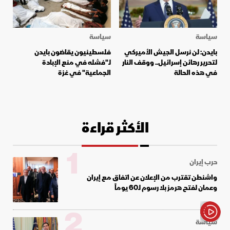
سياسة
سياسة
بايدن: لن نرسل الجيش الأميركي
فلسطينيون يقاضون بايدن
لتحرير رهائن إسرائيل.. ووقف النار
لـ"فشله في منع الإبادة
في هذه الحالة
الجماعية" في غزة
الأكثر قراءة
1
حرب إيران
واشنطن تقترب من الإعلان عن اتفاق مع إيران
وعمان لفتح هرمز بلا رسوم لـ60 يوماً
2
سياسة
الأخبار باختصار