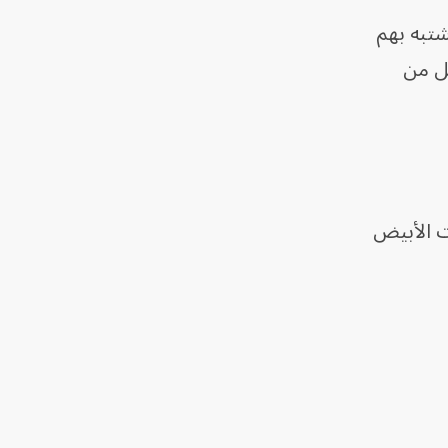
شتبه بهم
يل من
ت الأبيض