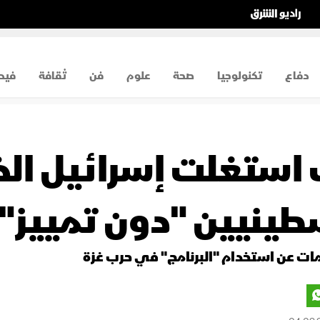
دفاع
تكنولوجيا
صحة
علوم
فن
ثقافة
فيد
ف استغلت إسرائيل ال
طينيين "دون تمييز"
مات عن استخدام "البرنامج" في حرب غزة