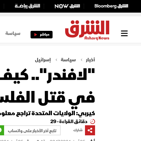
سياسة
مباشر
أخبار
سياسة
إسرائيل
"لافندر".. كي
في قتل الفلس
كيربي: الولايات المتحدة تراجع معلو
دقائق القراءة - 29
شارك
تابع آخر الأخبار على واتساب