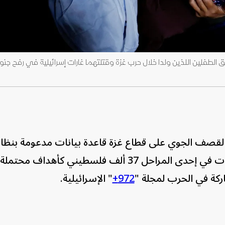
ق الطفلين اللذين ولدا خلال حرب غزة وقتلتهما غارات إسرائيلية في رفح جن
لقصف الجوي على قطاع غزة قاعدة بيانات مدعومة بنظام
اصطناعي لم يكشف عنها سابقاً، حددت في إحدى المراحل 37 ألف فلسطيني كأه
كة في الحرب لمجلة "
972+
" الإسرائيلية.