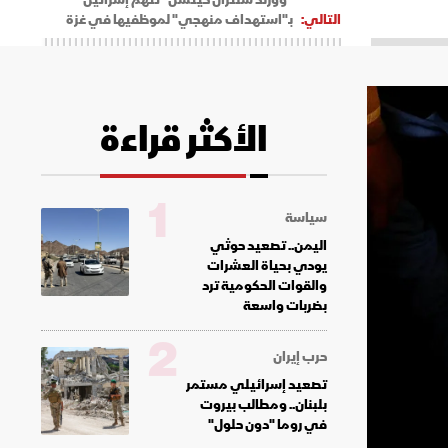
التالي:
بـ"استهداف منهجي" لموظفيها في غزة
الأكثر قراءة
1
سياسة
اليمن.. تصعيد حوثي
يودي بحياة العشرات
والقوات الحكومية ترد
بضربات واسعة
2
حرب إيران
تصعيد إسرائيلي مستمر
بلبنان.. ومطالب بيروت
في روما "دون حلول"