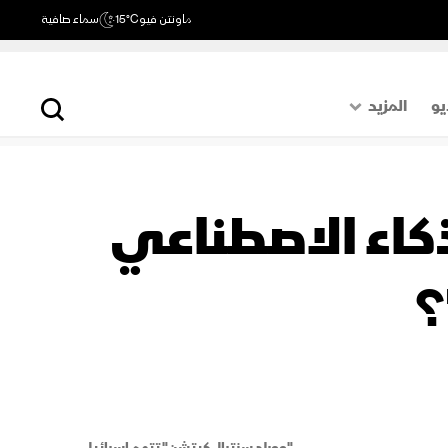
ماونتن فيو
15°C
سماء صافية
يو
المزيد
حول العالم
الصفحة الأخيرة
ذكاء الاصطناعي
اقتصاد
رياضة
؟
"وورلد سنترال كيتشن" تتهم إسرائيل