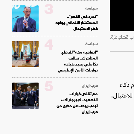
3
سياسة
"تمرد في القصر"..
المستشار الألماني يواجه
خطر الاستبدال
وب قطاع غزة.
4
سياسة
"اتفاقية مكة" للدفاع
المشترك.. تحالف
تكاملي يعيد صياغة
توازنات الأمن الإقليمي
5
 ذكاء
حرب إيران
داف محتملة للاغتيال،
مع تقلص خيارات
التصعيد.. كبير جنرالات
ترمب يبحث عن مخرج من
حرب إيران