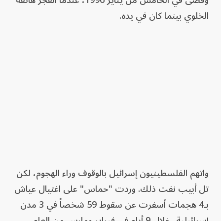
وقضى في الخامس من يناير 1996، عندما انفجر هاتفه
الخلوي بينما كان في يده.
واتهم الفلسطينيون إسرائيل بالوقوف وراء الهجوم، لكن
تل أبيب نفت ذلك. وردت "حماس" على اغتيال عياش
بـ4 هجمات أسفرت عن سقوط 59 شخصاً في 3 مدن
إسرائيلية، خلال 9 أيام في فبراير ومارس من العام