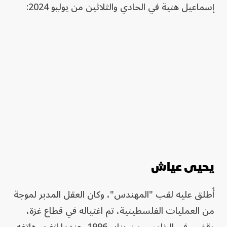
إسماعيل هنية في الحادي والثلاثين من يوليو 2024:
يحيى عياش
أُطلق عليه لقب "المهندس"، وكان العقل المدبر لموجة
من العمليات الفلسطينية، تم اغتياله في قطاع غزة،