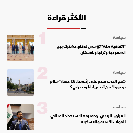
الأكثر قراءة
1
سياسة
"اتفاقية مكة" تؤسس لدفاع مشترك بين
السعودية وتركيا وباكستان
2
سياسة
شبح الحرب يخيم على إثيوبيا.. هل ينهار "سلام
بريتوريا" بين أديس أبابا وتيجراي؟
3
سياسة
العراق.. الزيدي يوجه برفع الاستعداد القتالي
للقوات الأمنية والعسكرية