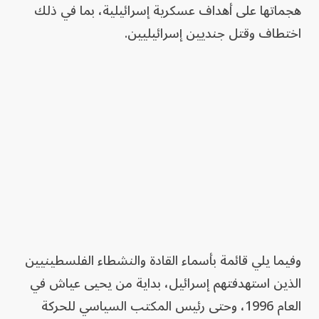
هجماتها على أهداف عسكرية إسرائيلية، بما في ذلك
اختطاف وقتل جنديين إسرائيليين.
وفيما يلي قائمة بأسماء القادة والنشطاء الفلسطينيين
الذين استهدفتهم إسرائيل، بداية من يحيى عياش في
العام 1996، وحتى رئيس المكتب السياسي للحركة