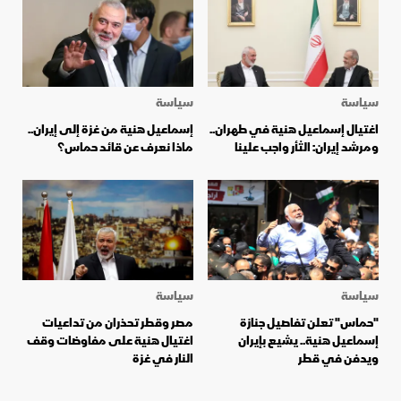
سياسة
سياسة
اغتيال إسماعيل هنية في طهران..
إسماعيل هنية من غزة إلى إيران..
ومرشد إيران: الثأر واجب علينا
ماذا نعرف عن قائد حماس؟
سياسة
سياسة
"حماس" تعلن تفاصيل جنازة
مصر وقطر تحذران من تداعيات
إسماعيل هنية.. يشيع بإيران
اغتيال هنية على مفاوضات وقف
ويدفن في قطر
النار في غزة