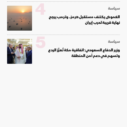
4
سياسة
الغموض يكتنف مستقبل هرمز.. وترمب يرجح
نهاية قريبة لحرب إيران
5
سياسة
وزير الدفاع السعودي: اتفاقية مكة تُعزّز الردع
وتسهم في دعم أمن المنطقة