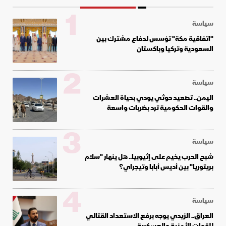
1
سياسة
"اتفاقية مكة" تؤسس لدفاع مشترك بين
السعودية وتركيا وباكستان
2
سياسة
اليمن.. تصعيد حوثي يودي بحياة العشرات
والقوات الحكومية ترد بضربات واسعة
3
سياسة
شبح الحرب يخيم على إثيوبيا.. هل ينهار "سلام
بريتوريا" بين أديس أبابا وتيجراي؟
4
سياسة
العراق.. الزيدي يوجه برفع الاستعداد القتالي
للقوات الأمنية والعسكرية