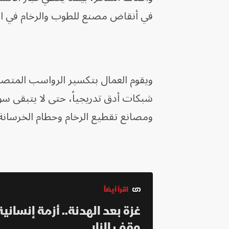
في أنقاض مصنع للطوب والرخام في ال
ويقوم العمال بتكسير الرواسب المتصلبة
شبكات أدق تدريجياً، حتى لا يتبقى س
ومصانع تقطيع الرخام وحطام الخرسانة
اقرأ أيضاً
غزة بعد الهدنة.. أزمة إنسان
وقف النار