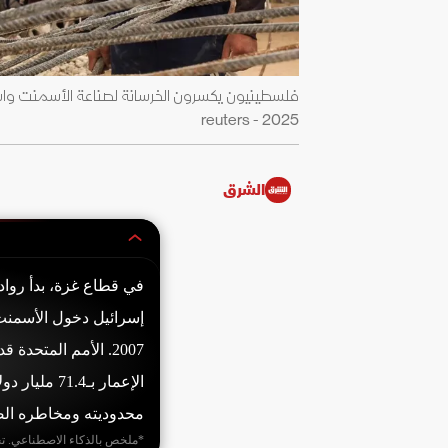
2025 - reuters
الشرق
في قطاع غزة، بدأ رواد
الإعمار بـ4
محدوديته ومخاطره الص
*ملخص بالذكاء الاصطناعي. ت