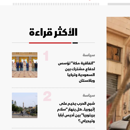
الأكثر قراءة
1
سياسة
"اتفاقية مكة" تؤسس
لدفاع مشترك بين
السعودية وتركيا
وباكستان
2
سياسة
شبح الحرب يخيم على
إثيوبيا.. هل ينهار "سلام
بريتوريا" بين أديس أبابا
وتيجراي؟