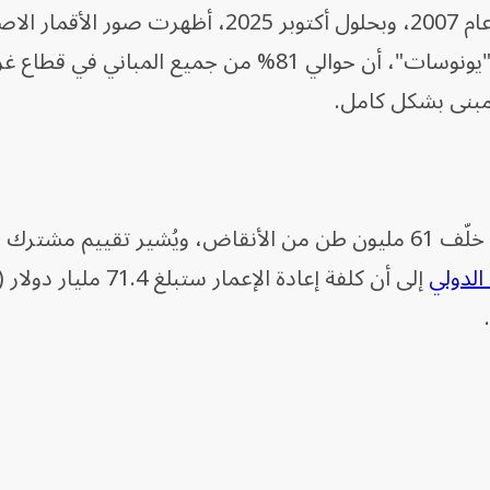
المفروض على واردات مواد البناء منذ عام 2007، وبحلول أكتوبر 2025، أظهرت ص
التابعة لمنظمة الأمم المتحدة للتوحيد "يونوسات"، أن حوالي 81% من جميع المباني في
، ويُشير تقييم مشترك بين
الدولي