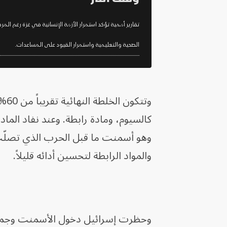
تقارير أممية تؤكد استمرار الأزمة الإنسانية في غزة رغم المر
الصحية والتعليمية واستمرار القيود على المساعدات.
كالسيوم، ومادة رابطة. وعند نفاد المادة 
وهو أسمنت ما قبل الحرب الذي تصلّب أ
والمواد الرابطة لتحسين أدائه قليلاً.