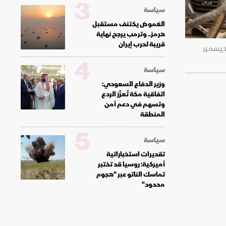
3
سياسة
الغموض يكتنف مستقبل
هرمز.. وترمب يرجح نهاية
قريبة لحرب إيران
ن يكسرون الخرسانة لصناعة الأسمنت واستخراج قضبان الحديد من منازل مدمرة في خان يونس جنوبي قطاع غزة. 9 ديسمبر
4
سياسة
وزير الدفاع السعودي:
اتفاقية مكة تُعزّز الردع
وتسهم في دعم أمن
المنطقة
5
سياسة
تقديرات استخباراتية
أميركية: روسيا قد تختبر
تماسك الناتو عبر "هجوم
محدود"