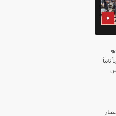
وتتكون الخلطة النهائية تقريباً من 60% غبار الأسمنت، و15% من الجير، و10% من الجبس، و10%
ثانياً
بس
ا زاد من حدة الحصار