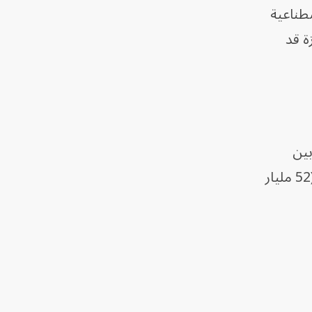
ور الأقمار الاصطناعية
 قطاع غزة قد
إلى أن كلفة إعادة الإعمار ستبلغ 71.4 مليار دولار (52 مليار