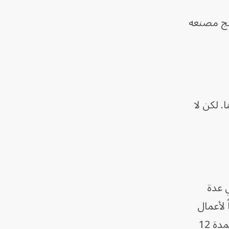
نتج مصنعه
. لكن لا
 عدة
 لأعمال
التشطيب كالتجصيص والتبليط وترميم الجدران الأساسي"، مشيراً إلى أن شركته "تقدم ضماناً لمدة 12