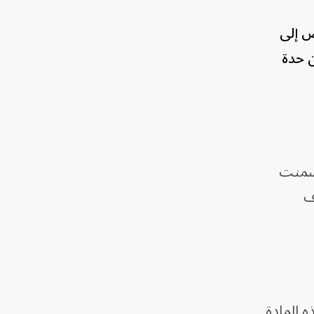
ض إلى
ناء منذ أكتوبر 2023، ما زاد من حدة
أسمنت
ف
 المادة