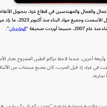
عمال والعمال والمهندسين في قطاع غزة، بتحويل الأنقا
مواد خام، وذلك مع حظر إسرائيل دخول الأسمنت وجميع مواد الب
ما أوردت صحيفة "
الجارديان
".
ربعة آخرين، عندما لاحظ تراكم الطين الممزوج بغبار ال
ت في غزة، إذ قبل الحرب، كان يصنع منتجات من الأليا
تجاربه.
سمنت ملابسه ورموشه وشعره: "وجدت كميات كبيرة من هذه