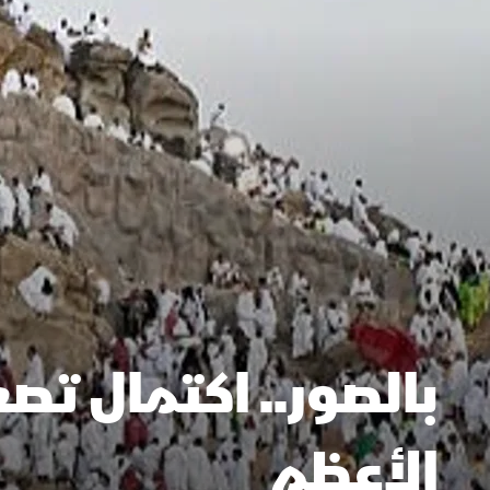
بالصور.. اكتمال تصع
الأعظم