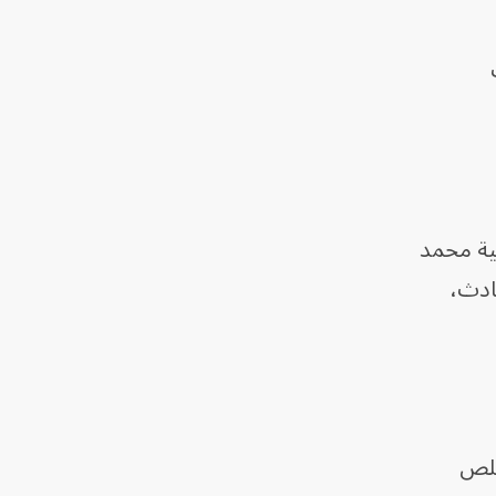
ئية محمد
ادث،
كومة إن أكثر من 100 حريق ‌اندلع عام 2024، وخلص