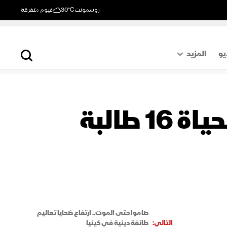
روسمونت
30°C
غيوم متفرقة
يو
المزيد
حول العالم
الصفحة الأخيرة
كينيا.. حريق بمدرسة داخلية يودي بحياة 16 طالبة
اقتصاد
رياضة
صاموا حتى الموت.. ارتفاع ضحايا تعاليم
التالي:
طائفة دينية في كينيا