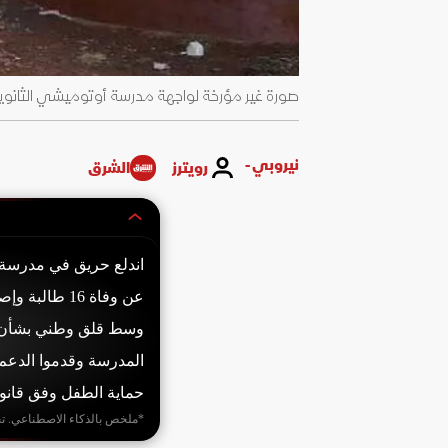
صورة غير مؤرخة لواجهة مدرسة أوتوميشي الثانوية للبنات التي
نيروبي -
رويترز
الشرق
اندلع حريق في مدرسة أ
وسط قلق وطني بشأن مع
المدرسة وقدموا الدعم 
حماية الطفل وفق قانون 022
*ملخص بالذكاء الاصطناعي. ت