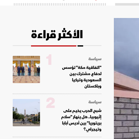
الأكثر قراءة
1
سياسة
"اتفاقية مكة" تؤسس
لدفاع مشترك بين
السعودية وتركيا
وباكستان
2
سياسة
شبح الحرب يخيم على
إثيوبيا.. هل ينهار "سلام
بريتوريا" بين أديس أبابا
وتيجراي؟