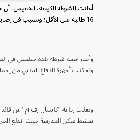
أعلنت الشرطة ⁠الكينية، الخميس، أن حر
16 ​طالبة على الأقل؛ وتسبب في إصابة أكثر من 100 آخرين.
وأشار قسم شرطة ‌بلدة جيلجيل في ​المق
وتمكنت أجهزة الدفاع المدني من إخماد
ونقلت إذاعة "⁠كابيتال إف.إم" عن قائد ا
⁠تمشط سكن المدرسة ⁠حيث ‌اندلع الحريق نحو الساعة 