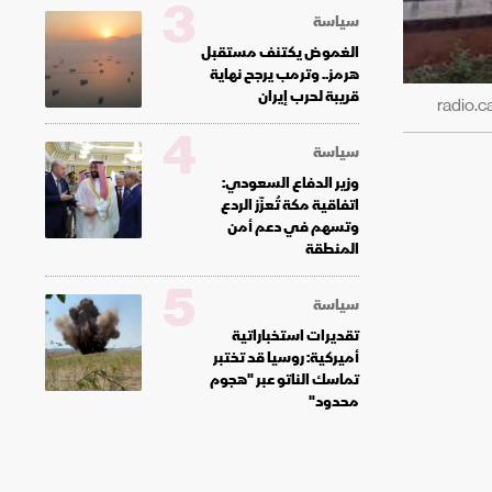
3
سياسة
الغموض يكتنف مستقبل
هرمز.. وترمب يرجح نهاية
قريبة لحرب إيران
4
سياسة
وزير الدفاع السعودي:
اتفاقية مكة تُعزّز الردع
وتسهم في دعم أمن
المنطقة
5
سياسة
تقديرات استخباراتية
أميركية: روسيا قد تختبر
تماسك الناتو عبر "هجوم
محدود"