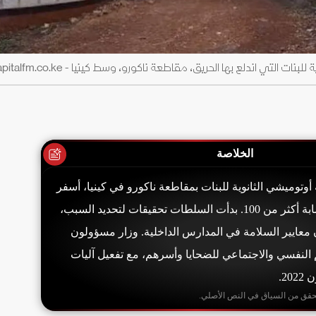
 اندلع بها الحريق، مقاطعة ناكورو، وسط كينيا - radio.capitalfm.co.ke
الخلاصة
وتوميشي الثانوية للبنات بمقاطعة ناكورو في كينيا، أسفر
عن وفاة 16 طالبة وإصابة أكثر من 100. بدأت السلطات تحقيقات لتحديد السبب،
ايير السلامة في المدارس الداخلية. وزار مسؤولون
النفسي والاجتماعي للضحايا وأسرهم، مع تفعيل آليات
2.
حقق من السياق في النص الأصلي.