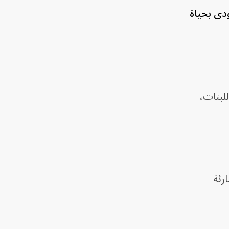
ودى بحياة
بنات، ​
رئة