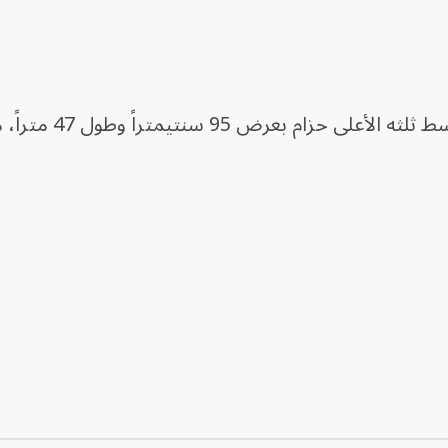
ويبلغ ارتفاع ثوب الكعبة 14 متراً، ويتوسط ث