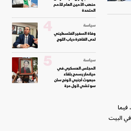
منصب الأمين العام للأمم
المتحدة
4
سياسة
وفاة السفير الفلسطيني
لدى القاهرة دياب اللوح
5
سياسة
المجلس العسكري في
ميانمار يسمح بلقاء
مبعوث أجنبي لأونج سان
سو تشي لأول مرة
اج المناسك، فيما
في البيت