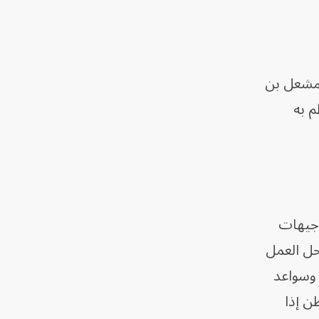
 مشعل بن
م به
وجيهات
حل العمل
 وسواعد
ن إذا