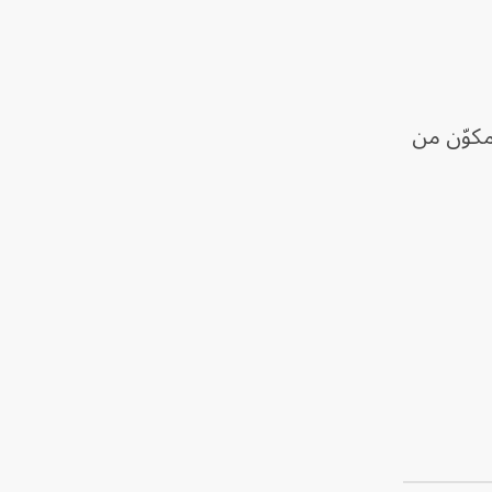
لثه الأعلى حزام بعرض 95 سنتيمتراً وطول 47 متراً، مكوّن من