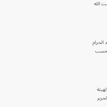
ت الله
 الحرام
 بحسب
 بعدما أتمّت الهيئة
لحرير