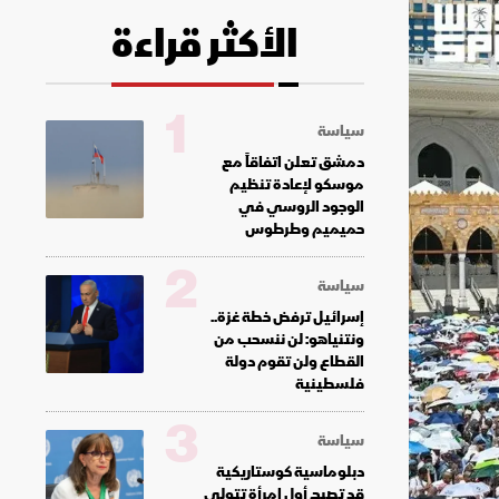
الأكثر قراءة
1
سياسة
دمشق تعلن اتفاقاً مع
موسكو لإعادة تنظيم
الوجود الروسي في
حميميم وطرطوس
2
سياسة
إسرائيل ترفض خطة غزة..
ونتنياهو: لن ننسحب من
القطاع ولن تقوم دولة
فلسطينية
3
سياسة
دبلوماسية كوستاريكية
قد تصبح أول امرأة تتولى