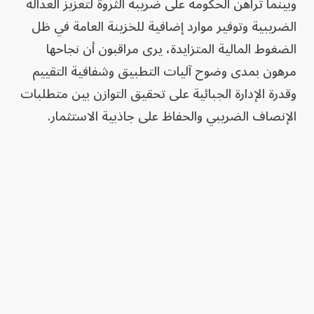
وبينما تراهن الحكومة على ضريبة الثروة لتعزيز العدالة
الضريبية وتوفير موارد إضافية للخزينة العامة في ظل
الضغوط المالية المتزايدة، يرى مراقبون أن نجاحها
مرهون بمدى وضوح آليات التطبيق وشفافية التقييم
وقدرة الإدارة الجبائية على تحقيق التوازن بين متطلبات
الإنصاف الضريبي والحفاظ على جاذبية الاستثمار.