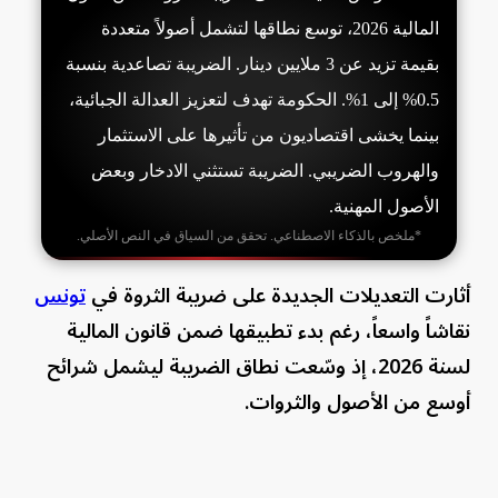
المالية 2026، توسع نطاقها لتشمل أصولاً متعددة
بقيمة تزيد عن 3 ملايين دينار. الضريبة تصاعدية بنسبة
0.5% إلى 1%. الحكومة تهدف لتعزيز العدالة الجبائية،
بينما يخشى اقتصاديون من تأثيرها على الاستثمار
والهروب الضريبي. الضريبة تستثني الادخار وبعض
الأصول المهنية.
*ملخص بالذكاء الاصطناعي. تحقق من السياق في النص الأصلي.
أثارت التعديلات الجديدة على ضريبة الثروة في
تونس
نقاشاً واسعاً، رغم بدء تطبيقها ضمن قانون المالية
لسنة 2026، إذ وسّعت نطاق الضريبة ليشمل شرائح
أوسع من الأصول والثروات.