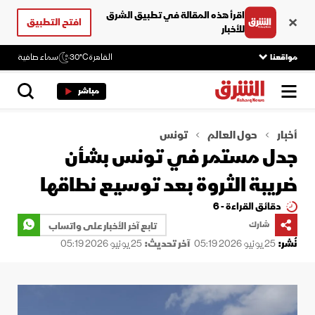
اقرأ هذه المقالة في تطبيق الشرق
افتح التطبيق
للأخبار
مواقعنا
القاهرة
30°C
سماء صافية
مباشر
أخبار
حول العالم
تونس
جدل مستمر في تونس بشأن
ضريبة الثروة بعد توسيع نطاقها
دقائق القراءة - 6
شارك
تابع آخر الأخبار على واتساب
نُشر:
25 يونيو 2026 05:19
آخر تحديث:
25 يونيو 2026 05:19