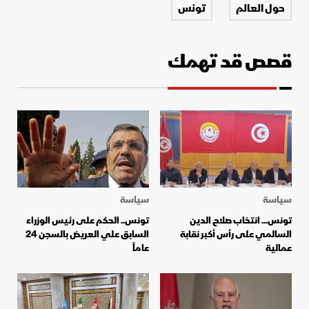
حول العالم
تونس
قصص قد تهمك
سياسة
سياسة
تونس... انتخاب صلاح الدين
تونس.. الحكم على رئيس الوزراء
السالمي على رأس أكبر نقابة
السابق علي العريض بالسجن 24
عمالية
عاماً