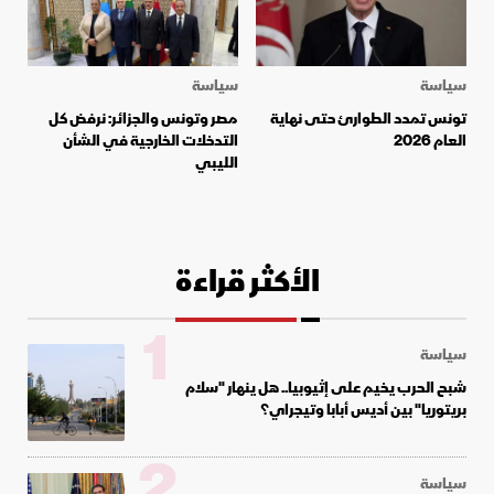
سياسة
سياسة
تونس تمدد الطوارئ حتى نهاية
مصر وتونس والجزائر: نرفض كل
العام 2026
التدخلات الخارجية في الشأن
الليبي
الأكثر قراءة
1
سياسة
شبح الحرب يخيم على إثيوبيا.. هل ينهار "سلام
بريتوريا" بين أديس أبابا وتيجراي؟
2
سياسة