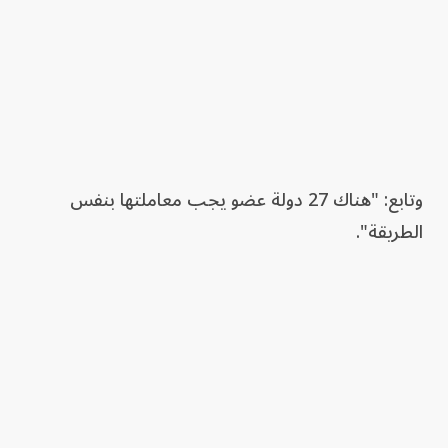
وتابع: "هناك 27 دولة عضو يجب معاملتها بنفس
الطريقة".