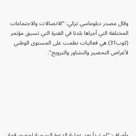
وقال مصدر دبلوماسي تركي: "الاتصالات والاجتماعات
المختلفة التي أجراها بلدنا ⁠في الفترة التي تسبق مؤتمر
(كوب31) هي فعاليات نظمت على المستوى ​الوطني
لأغراض ​التحضير والتشاور والترويج".
وأضاف: "لم تبدأ بعد عملية الدعوة الرسمية لحضور قمة