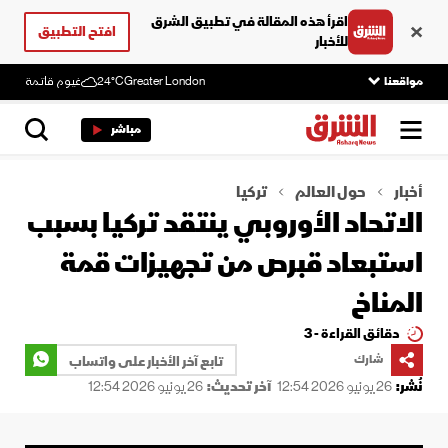
اقرأ هذه المقالة في تطبيق الشرق
افتح التطبيق
للأخبار
مواقعنا
Greater London
24°C
غيوم قاتمة
مباشر
أخبار
حول العالم
تركيا
الاتحاد الأوروبي ينتقد تركيا بسبب
استبعاد قبرص من تجهيزات قمة
المناخ
دقائق القراءة - 3
شارك
تابع آخر الأخبار على واتساب
نُشر:
26 يونيو 2026 12:54
آخر تحديث:
26 يونيو 2026 12:54