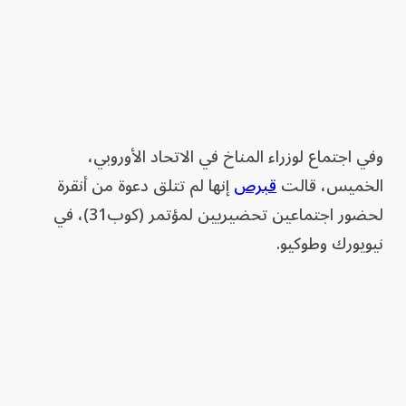
وفي ⁠اجتماع لوزراء المناخ في الاتحاد الأوروبي،
الخميس، قالت
قبرص
إنها لم تتلق دعوة من أنقرة
لحضور ⁠اجتماعين تحضيريين لمؤتمر (كوب31)، في
نيويورك وطوكيو.