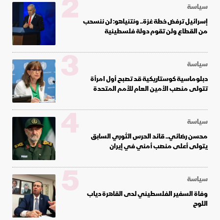
2
سياسة
إسرائيل ترفض خطة غزة.. ونتنياهو: لن ننسحب
من القطاع ولن تقوم دولة فلسطينية
3
سياسة
دبلوماسية كوستاريكية قد تصبح أول امرأة
تتولى منصب الأمين العام للأمم المتحدة
4
سياسة
محسن رضائي.. قائد الحرس الثوري السابق
يتولى أعلى منصب أمني في إيران
5
سياسة
وفاة السفير الفلسطيني لدى القاهرة دياب
اللوح