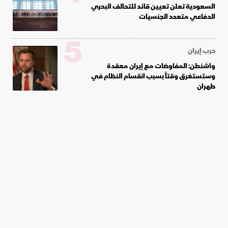
السعودية تعلن تعيين قائد للتحالف البحري
الدفاعي متعدد الجنسيات
5
حرب إيران
واشنطن: المفاوضات مع إيران معقدة
وستستغرق وقتاً بسبب انقسام النظام في
طهران