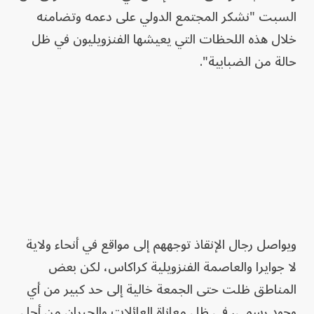
السبت "نشكر المجتمع الدولي على دعمه وتضامنه
خلال هذه اللحظات التي يعيشها الفنزويليون في ظل
حالة من الضبابية".
ويواصل رجال الإنقاذ توجههم إلى مواقع في أنحاء ولاية
لا جوايرا والعاصمة الفنزويلية كراكاس، لكن بعض
المناطق ظلت حتى الجمعة خالية إلى حد كبير من أي
وجود رسمي، في ظل معاناة العائلات والجيران من أجل