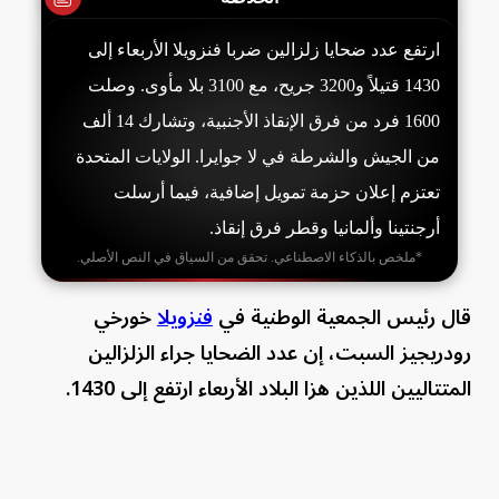
ارتفع عدد ضحايا زلزالين ضربا فنزويلا الأربعاء إلى
1430 قتيلاً و3200 جريح، مع 3100 بلا مأوى. وصلت
1600 فرد من فرق الإنقاذ الأجنبية، وتشارك 14 ألف
من الجيش والشرطة في لا جوايرا. الولايات المتحدة
تعتزم إعلان حزمة تمويل إضافية، فيما أرسلت
أرجنتينا وألمانيا وقطر فرق إنقاذ.
*ملخص بالذكاء الاصطناعي. تحقق من السياق في النص الأصلي.
قال رئيس الجمعية الوطنية في
فنزويلا
خورخي
رودريجيز السبت، إن عدد الضحايا جراء الزلزالين
المتتاليين اللذين هزا البلاد الأربعاء ارتفع إلى 1430.