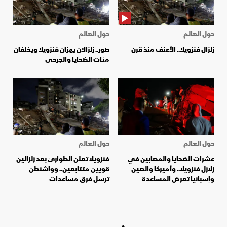
حول العالم
حول العالم
زلزال فنزويلا.. الأعنف منذ قرن
صور.. زلزالان يهزان فنزويلا ويخلفان
مئات الضحايا والجرحى
حول العالم
حول العالم
عشرات الضحايا والمصابين في
فنزويلا تعلن الطوارئ بعد زلزالين
زلازل فنزويلا.. وأميركا والصين
قويين متتابعين.. وواشنطن
وإسبانيا تعرض المساعدة
ترسل فرق مساعدات