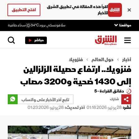
اقرأ هذه المقالة في تطبيق الشرق
افتح التطبيق
للأخبار
مواقعنا
سلافونسكي برود
34°C
سماء صافية
مباشر
أخبار
حول العالم
فنزويلا
فنزويلا.. ارتفاع حصيلة الزلزالين
إلى 1430 ضحية و3200 مصاب
دقائق القراءة - 5
شارك
تابع آخر الأخبار على واتساب
نُشر:
28 يونيو 2026 01:18
آخر تحديث:
28 يونيو 2026 01:23