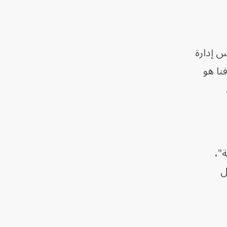
 إدارة
اك أكثر من 1680 شركة، وهدفنا هو
ة عملاقة"،
بل