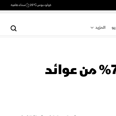
كولومبوس
25°C
سماء صافية
يو
المزيد
حول العالم
الصفحة الأخيرة
اقتصاد
تركي آل الشيخ لـ"الشرق": حققنا 70% من عوائد
رياضة