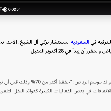
0:00
3:54
/
kip
Mute
ard
orward
Current
Duration
0
ds
econds
Time
للترفيه في
السعودية
المستشار تركي آل الشيخ، الأحد، تح
وقال تركي آل الشيخ، لـ"الشرق"، عن عوائد موسم الرياض: "حققنا أكثر من
لاتفاقات في بعض الفعاليات الكبيرة كعوائد النقل التلفزي