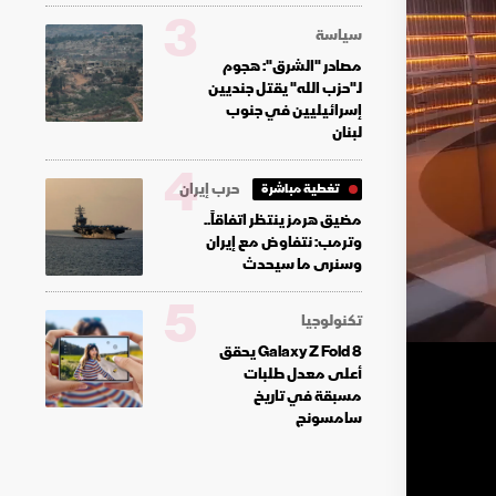
3
سياسة
مصادر "الشرق": هجوم
لـ"حزب الله" يقتل جنديين
إسرائيليين في جنوب
لبنان
4
حرب إيران
تغطية مباشرة
مضيق هرمز ينتظر اتفاقاً..
وترمب: نتفاوض مع إيران
وسنرى ما سيحدث
5
تكنولوجيا
Galaxy Z Fold 8 يحقق
أعلى معدل طلبات
مسبقة في تاريخ
سامسونج