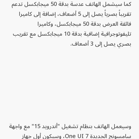
كما سيشمل الهاتف عدسة بدقة 50 ميجابكسل تدعم
تقريباً بصرياً يصل إلى 5 أضعاف، إضافة إلى كاميرا
فائقة العرض بدقة 50 ميجابكسل، وكاميرا
تليفوتوجرافية إضافية بدقة 10 ميجابكسل مع تقريب
بصري يصل إلى 3 أضعاف.
وسيعمل الهاتف بنظام تشغيل "أندرويد 15" مع واجهة
سامسونج الجديدة One UI 7، وسيكون أول جهاز