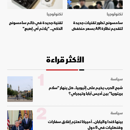
تكنولوجيا
تكنولوجيا
سامسونج تطور تقنيات جديدة
تقنية جديدة في خاتم سامسونج
لتقديم نظارة AR بسعر منخفض
الذكي.. "يلائم أي إصبع"
الأكثر قراءة
1
سياسة
شبح الحرب يخيم على إثيوبيا.. هل ينهار "سلام
بريتوريا" بين أديس أبابا وتيجراي؟
2
سياسة
بينها كندا واليابان.. أميركا تعتزم إغلاق سفارات
وقنصليات في 5 دول