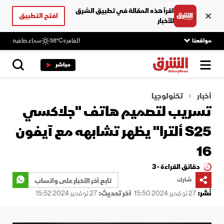
اقرأ هذه المقالة في تطبيق الشرق
افتح التطبيق
للأخبار
مواقعنا
القاهرة
38°C
سماء صافية
مباشر
أخبار
تكنولوجيا
تسريب لتصميم هاتف "جلاكسي
S25 ألترا" يظهر تشابهه مع آيفون
16
دقائق القراءة - 3
شارك
تابع آخر الأخبار على واتساب
نُشر:
27 نوفمبر 2024 15:50
آخر تحديث:
27 نوفمبر 2024 15:52