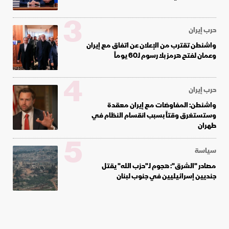
3
حرب إيران
واشنطن تقترب من الإعلان عن اتفاق مع إيران
وعمان لفتح هرمز بلا رسوم لـ60 يوماً
4
حرب إيران
واشنطن: المفاوضات مع إيران معقدة
وستستغرق وقتاً بسبب انقسام النظام في
طهران
5
سياسة
مصادر "الشرق": هجوم لـ"حزب الله" يقتل
جنديين إسرائيليين في جنوب لبنان