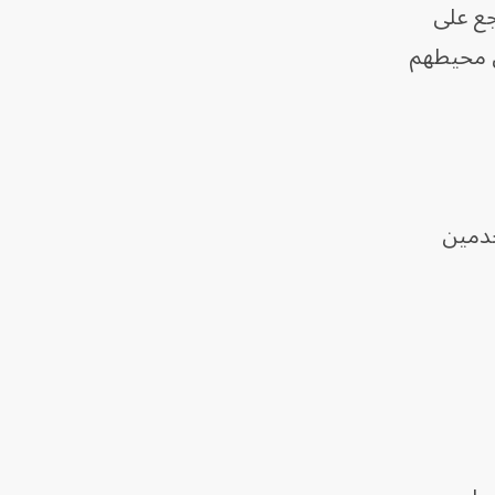
جع على
في محيطهم
خدمين