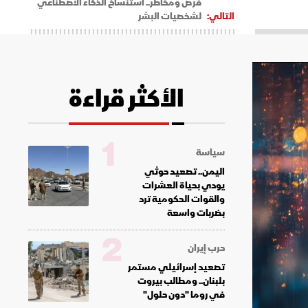
فرص ومخاطر.. استنساخ الذكاء الاصطناعي
التالي:
لشخصيات البشر
الأكثر قراءة
1
سياسة
اليمن.. تصعيد حوثي
يودي بحياة العشرات
والقوات الحكومية ترد
بضربات واسعة
2
حرب إيران
تصعيد إسرائيلي مستمر
بلبنان.. ومطالب بيروت
في روما "دون حلول"