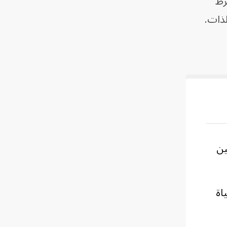
رط
لذات.
ين
اة