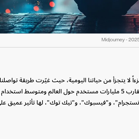
 لا يتجزأ من حياتنا اليومية، حيث غيّرت طريقة تواصلنا
واستهلاكنا للمعلومات. ومع وجود ما يقارب 5 مليارات مستخدم حول العالم ومتوسط است
نستجرام"، و"فيسبوك"، و"تيك توك"، لها تأثير عميق عل