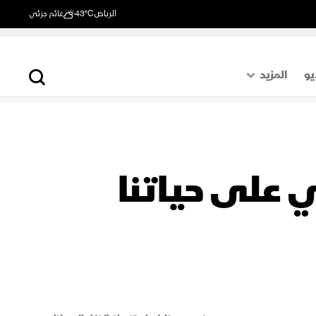
الرياض
43°C
غائم جزئي
يو
المزيد
حول العالم
الصفحة الأخيرة
اقتصاد
 على حياتنا
رياضة