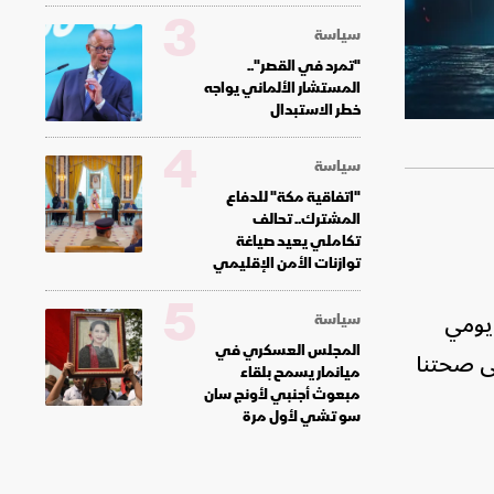
3
سياسة
"تمرد في القصر"..
المستشار الألماني يواجه
خطر الاستبدال
4
سياسة
"اتفاقية مكة" للدفاع
المشترك.. تحالف
تكاملي يعيد صياغة
توازنات الأمن الإقليمي
5
خدام يومي
سياسة
المجلس العسكري في
ى صحتنا
ميانمار يسمح بلقاء
مبعوث أجنبي لأونج سان
سو تشي لأول مرة