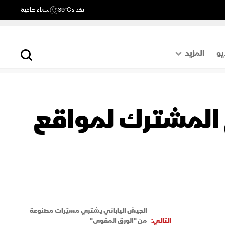
بغداد
39°C
سماء صافية
يو
المزيد
حول العالم
الصفحة الأخيرة
م المشترك لمواقع
اقتصاد
رياضة
الجيش الياباني يشتري مسيّرات مصنوعة
التالي:
من "الورق المقوى"