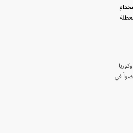
تخدام
معطلة
وكوريا
، ونيوزيلندا في مشروع "ستارليفت"، وهو عبارة عن شبكة تضم أكثر من 12 عضواً في