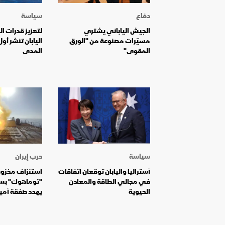
دفاع
سياسة
الجيش الياباني يشتري
لتعزيز قدرات ال
مسيّرات مصنوعة من "الورق
اليابان تنشر أو
المقوى"
المدى
سياسة
حرب إيران
أستراليا واليابان توقعان اتفاقات
استنزاف مخزون
في مجالي الطاقة والمعادن
"توماهوك" بسب
الحيوية
يهدد صفقة أمير