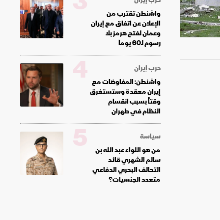
3
واشنطن تقترب من
الإعلان عن اتفاق مع إيران
وعمان لفتح هرمز بلا
رسوم لـ60 يوماً
4
حرب إيران
واشنطن: المفاوضات مع
إيران معقدة وستستغرق
وقتاً بسبب انقسام
النظام في طهران
5
سياسة
من هو اللواء عبد الله بن
سالم الشهري قائد
التحالف البحري الدفاعي
متعدد الجنسيات؟