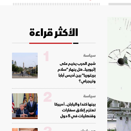
الأكثر قراءة
1
سياسة
شبح الحرب يخيم على
إثيوبيا.. هل ينهار "سلام
بريتوريا" بين أديس أبابا
وتيجراي؟
2
سياسة
بينها كندا واليابان.. أميركا
تعتزم إغلاق سفارات
وقنصليات في 5 دول
حرب إيران