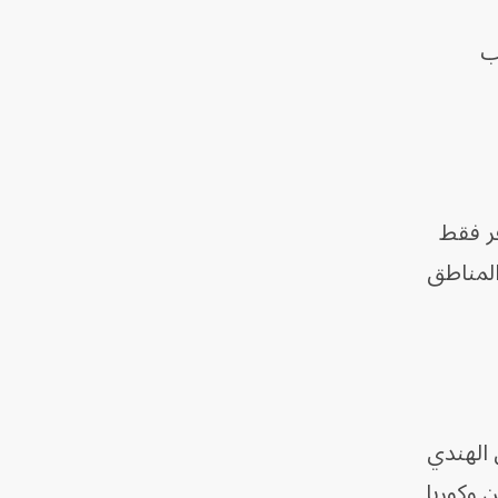
ب
فر فقط
المناطق
 الهندي
 وكوريا