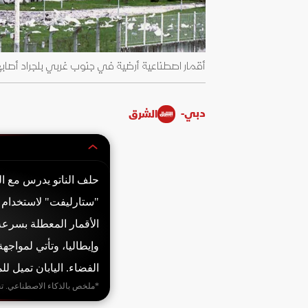
أقمار اصطناعية أرضية في جنوب غربي بلجراد أصابها صاروخ تابع
دبي-
الشرق
حلف الناتو يدرس مع الي
"ستارليفت" لاستخدام 
وإيطاليا، وتأتي لمواج
الفضاء. اليابان تميل لل
*ملخص بالذكاء الاصطناعي. ت