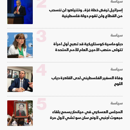
2
سياسة
إسرائيل ترفض خطة غزة.. ونتنياهو: لن ننسحب
من القطاع ولن تقوم دولة فلسطينية
3
سياسة
دبلوماسية كوستاريكية قد تصبح أول امرأة
تتولى منصب الأمين العام للأمم المتحدة
4
سياسة
وفاة السفير الفلسطيني لدى القاهرة دياب
اللوح
5
سياسة
المجلس العسكري في ميانمار يسمح بلقاء
مبعوث أجنبي لأونج سان سو تشي لأول مرة