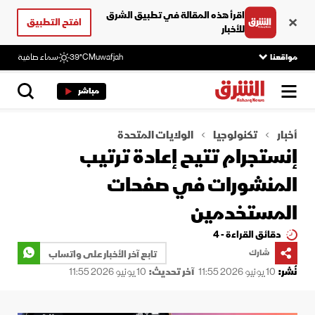
اقرأ هذه المقالة في تطبيق الشرق
افتح التطبيق
للأخبار
مواقعنا
Muwafjah
39°C
سماء صافية
مباشر
أخبار
تكنولوجيا
الولايات المتحدة
إنستجرام تتيح إعادة ترتيب
المنشورات في صفحات
المستخدمين
دقائق القراءة - 4
شارك
تابع آخر الأخبار على واتساب
نُشر:
10 يونيو 2026 11:55
آخر تحديث:
10 يونيو 2026 11:55