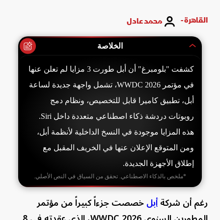
القاهرة -
محمد عادل
الخلاصة
كشفت "بلومبرغ" أن أبل طورت 3 مزايا لم تعلن عنها
في مؤتمر WWDC 2026، تشمل واجهة جديدة لساعة
أبل، تطبيق كاميرا قابل للتخصيص، ونظام دمج
روبوتات دردشة ذكاء اصطناعي متعددة داخل Siri.
هذه المزايا موجودة في النسخ الداخلية لأنظمة أبل،
ومن المتوقع الإعلان عنها في الخريف المقبل مع
إطلاق الأجهزة الجديدة.
*ملخص بالذكاء الاصطناعي. تحقق من السياق في النص الأصلي.
رغم أن شركة
أبل
خصصت جزءاً كبيراً من مؤتمر
المطورين السنوي WWDC 2026، الذي عقدته في 8