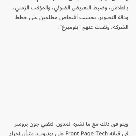
بالفلاش، وضبط التعريض الضوئي، والمؤقت الزمني،
ودقة التصوير، بحسب أشخاص مطلعين على خطط
الشركة، ونقلت عنهم "بلومبرغ".
ويتوافق ذلك مع ما نشره المدون التقني جون بروسر
في قناته Front Page Tech على يوتيوب، بشأن إجراء