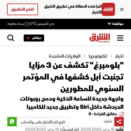
اقرأ هذه المقالة في تطبيق الشرق
افتح التطبيق
للأخبار
مواقعنا
حي الشيشين
37°C
سماء صافية
مباشر
أخبار
تكنولوجيا
الولايات المتحدة
"بلومبرغ" تكشف عن 3 مزايا
تجنبت أبل كشفها في المؤتمر
السنوي للمطورين
واجهة جديدة للساعة الذكية ودمج روبوتات
الدردشة داخل Siri وتطبيق جديد للكاميرا
دقائق القراءة - 9
شارك
تابع آخر الأخبار على واتساب
نُشر:
16 يونيو 2026 09:56
آخر تحديث:
16 يونيو 2026 09:56