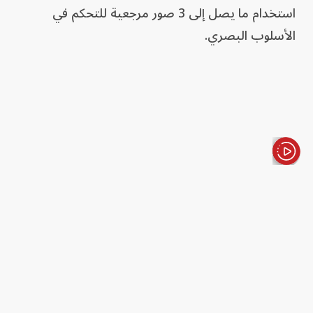
استخدام ما يصل إلى 3 صور مرجعية للتحكم في
الأسلوب البصري.
الأخبار باختصار
لكن Seedance 2.5 أصبح متفوقاً بصورة واضحة في
هذا الجانب، إذ يدعم إدخال 50 مرجعاً مقارنة بثلاثة
مراجع فقط لدى Veo، وهو فارق قد يكون بالغ الأهمية
بالنسبة لاستوديوهات الإنتاج وسير العمل الاحترافي.