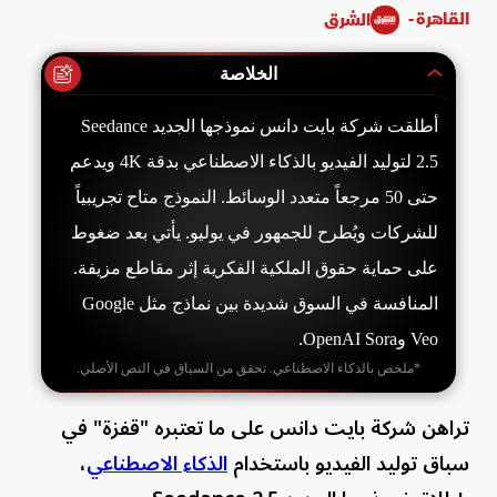
القاهرة -
الشرق
الخلاصة
أطلقت شركة بايت دانس نموذجها الجديد Seedance
2.5 لتوليد الفيديو بالذكاء الاصطناعي بدقة 4K ويدعم
حتى 50 مرجعاً متعدد الوسائط. النموذج متاح تجريبياً
للشركات ويُطرح للجمهور في يوليو. يأتي بعد ضغوط
على حماية حقوق الملكية الفكرية إثر مقاطع مزيفة.
المنافسة في السوق شديدة بين نماذج مثل Google
Veo وOpenAI Sora.
*ملخص بالذكاء الاصطناعي. تحقق من السياق في النص الأصلي.
تراهن شركة بايت دانس على ما تعتبره "قفزة" في
سباق توليد الفيديو باستخدام
الذكاء الاصطناعي
،