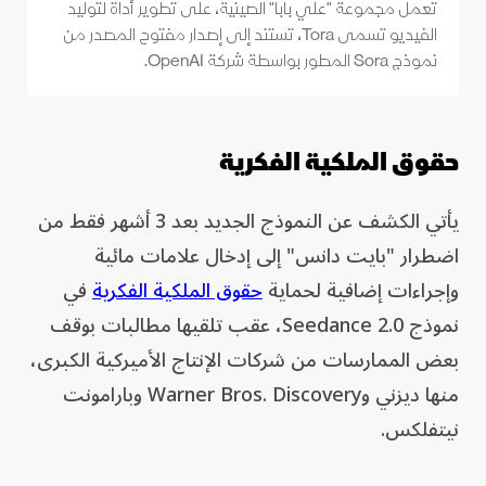
تعمل مجموعة "علي بابا" الصينية، على تطوير أداة لتوليد
الفيديو تسمى Tora، تستند إلى إصدار مفتوح المصدر من
نموذج Sora المطور بواسطة شركة OpenAI.
حقوق الملكية الفكرية
يأتي الكشف عن النموذج الجديد بعد 3 أشهر فقط من
اضطرار "بايت دانس" إلى إدخال علامات مائية
وإجراءات إضافية لحماية
حقوق الملكية الفكرية
في
نموذج Seedance 2.0، عقب تلقيها مطالبات بوقف
بعض الممارسات من شركات الإنتاج الأميركية الكبرى،
منها ديزني وWarner Bros. Discovery وبارامونت
نيتفلكس.