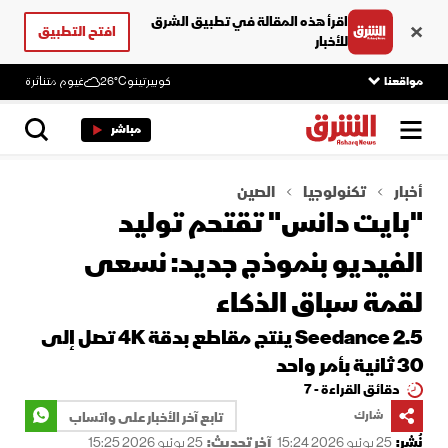
اقرأ هذه المقالة في تطبيق الشرق
افتح التطبيق
للأخبار
مواقعنا
كوبيرتينو
26°C
غيوم متناثرة
مباشر
أخبار
تكنولوجيا
الصين
"بايت دانس" تقتحم توليد
الفيديو بنموذج جديد: نسعى
لقمة سباق الذكاء
Seedance 2.5 ينتج مقاطع بدقة 4K تصل إلى
30 ثانية بأمر واحد
دقائق القراءة - 7
شارك
تابع آخر الأخبار على واتساب
نُشر:
25 يونيو 2026 15:24
آخر تحديث:
25 يونيو 2026 15:25