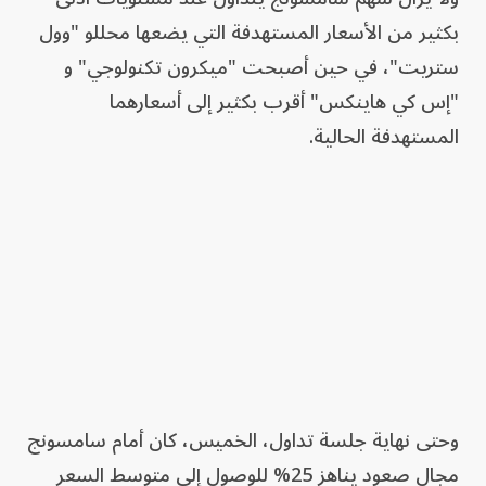
بكثير من الأسعار المستهدفة التي يضعها محللو "وول
ستريت"، في حين أصبحت "ميكرون تكنولوجي" و
"إس كي هاينكس" أقرب بكثير إلى أسعارهما
المستهدفة الحالية.
وحتى نهاية جلسة تداول، الخميس، كان أمام سامسونج
مجال صعود يناهز 25% للوصول إلى متوسط السعر