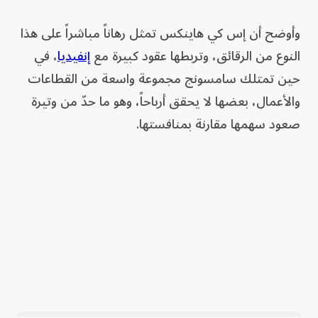
وأوضح أن إس كي هاينكس تمثل رهاناً مباشراً على هذا
النوع من الرقائق، وتربطها عقود كبيرة مع
إنفيديا
، في
حين تمتلك سامسونج مجموعة واسعة من القطاعات
والأعمال، بعضها لا يحقق أرباحاً، وهو ما حدّ من وتيرة
صعود سهمها مقارنة بمنافستها.