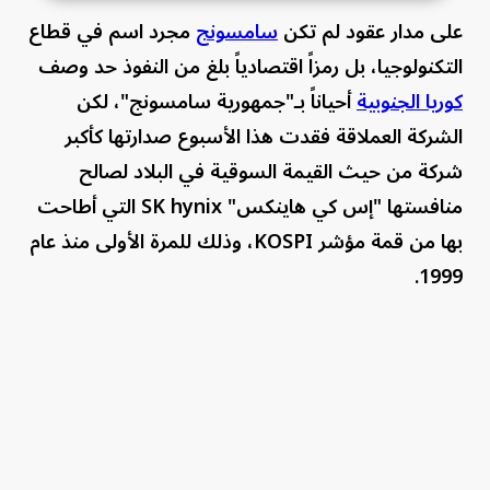
على مدار عقود لم تكن
سامسونج
مجرد اسم في قطاع
التكنولوجيا، بل رمزاً اقتصادياً بلغ من النفوذ حد وصف
كوريا الجنوبية
أحياناً بـ"جمهورية سامسونج"، لكن
الشركة العملاقة فقدت هذا الأسبوع صدارتها كأكبر
شركة من حيث القيمة السوقية في البلاد لصالح
منافستها "إس كي هاينكس" SK hynix التي أطاحت
بها من قمة مؤشر KOSPI، وذلك للمرة الأولى منذ عام
1999.