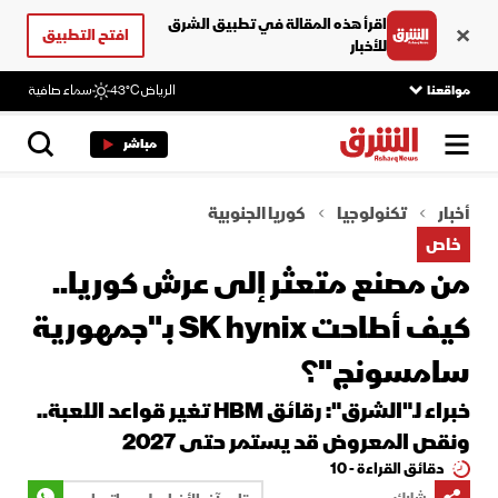
اقرأ هذه المقالة في تطبيق الشرق
افتح التطبيق
للأخبار
مواقعنا
الرياض
43°C
سماء صافية
مباشر
أخبار
تكنولوجيا
كوريا الجنوبية
خاص
من مصنع متعثر إلى عرش كوريا..
كيف أطاحت SK hynix بـ"جمهورية
سامسونج"؟
خبراء لـ"الشرق": رقائق HBM تغير قواعد اللعبة..
ونقص المعروض قد يستمر حتى 2027
دقائق القراءة - 10
شارك