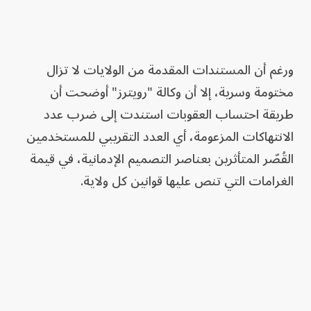
ورغم أن المستندات المقدمة من الولايات لا تزال
مختومة وسرية، إلا أن وكالة "رويترز" أوضحت أن
طريقة احتساب العقوبات استندت إلى ضرب عدد
الانتهاكات المزعومة، أي العدد التقريبي للمستخدمين
القُصّر المتأثرين بعناصر التصميم الإدمانية، في قيمة
الغرامات التي تنص عليها قوانين كل ولاية.