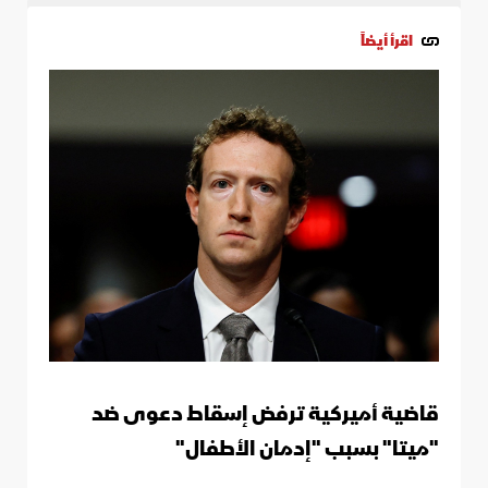
اقرأ أيضاً
قاضية أميركية ترفض إسقاط دعوى ضد
"ميتا" بسبب "إدمان الأطفال"