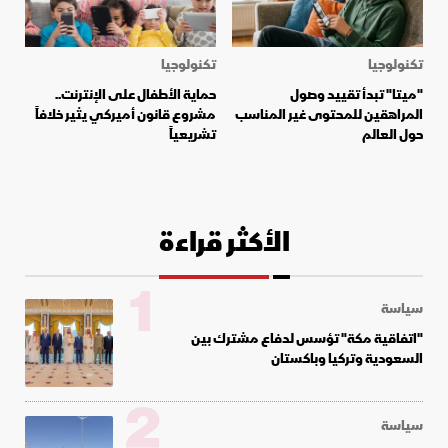
تكنولوجيا
تكنولوجيا
"ميتا" تبدأ تقييد وصول
حماية الأطفال على الإنترنت..
المراهقين للمحتوى غير المناسب
مشروع قانون أميركي يثير خلافاً
حول العالم
تشريعياً
الأكثر قراءة
1
سياسة
"اتفاقية مكة" تؤسس لدفاع مشترك بين
السعودية وتركيا وباكستان
2
سياسة