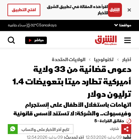
اقرأ هذه المقالة في تطبيق الشرق
افتح التطبيق
للأخبار
مواقعنا
Sarıcakaya
32°C
سماء صافية
مباشر
أخبار
تكنولوجيا
الولايات المتحدة
دعوى قضائية من 33 ولاية
أميركية تطارد ميتا بتعويضات 1.4
ترليون دولار
اتهامات باستغلال الأطفال على إنستجرام
وفيسبوك.. والشركة: لا تستند لأسس قانونية
دقائق القراءة - 5
شارك
تابع آخر الأخبار على واتساب
نُشر:
09 يوليو 2026 12:53
آخر تحديث:
09 يوليو 2026 12:54