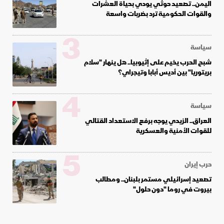
اليمن.. تصعيد حوثي يودي بحياة العشرات
والقوات الحكومية ترد بضربات واسعة
3
سياسة
شبح الحرب يخيم على إثيوبيا.. هل ينهار "سلام
بريتوريا" بين أديس أبابا وتيجراي؟
4
سياسة
العراق.. الزيدي يوجه برفع الاستعداد القتالي
للقوات الأمنية والعسكرية
5
حرب إيران
تصعيد إسرائيلي مستمر بلبنان.. ومطالب
بيروت في روما "دون حلول"