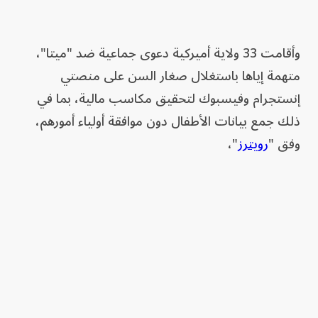
وأقامت 33 ولاية أميركية دعوى جماعية ضد "ميتا"،
متهمة إياها باستغلال صغار السن على منصتي
إنستجرام وفيسبوك لتحقيق مكاسب مالية، بما في
ذلك جمع بيانات الأطفال دون موافقة أولياء أمورهم،
وفق "
رويترز
"،