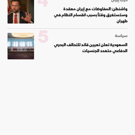
4
واشنطن: المفاوضات مع إيران معقدة
وستستغرق وقتاً بسبب انقسام النظام في
طهران
5
سياسة
السعودية تعلن تعيين قائد للتحالف البحري
الدفاعي متعدد الجنسيات