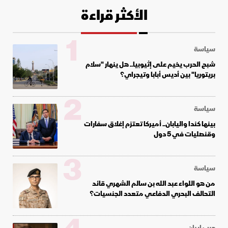
الأكثر قراءة
1
سياسة
شبح الحرب يخيم على إثيوبيا.. هل ينهار "سلام
بريتوريا" بين أديس أبابا وتيجراي؟
2
سياسة
بينها كندا واليابان.. أميركا تعتزم إغلاق سفارات
وقنصليات في 5 دول
3
سياسة
من هو اللواء عبد الله بن سالم الشهري قائد
التحالف البحري الدفاعي متعدد الجنسيات؟
حرب إيران