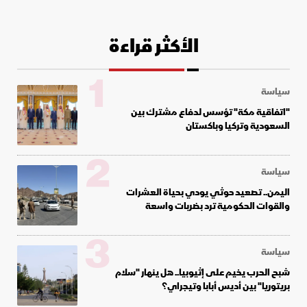
الأكثر قراءة
1
سياسة
"اتفاقية مكة" تؤسس لدفاع مشترك بين
السعودية وتركيا وباكستان
2
سياسة
اليمن.. تصعيد حوثي يودي بحياة العشرات
والقوات الحكومية ترد بضربات واسعة
3
سياسة
شبح الحرب يخيم على إثيوبيا.. هل ينهار "سلام
بريتوريا" بين أديس أبابا وتيجراي؟