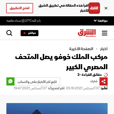
اقرأ هذه المقالة في تطبيق الشرق
افتح التطبيق
للأخبار
مواقعنا
رام الله
27°C
سماء صافية
مباشر
أخبار
الصفحة الأخيرة
مركب الملك خوفو يصل المتحف
المصري الكبير
دقائق القراءة - 3
شارك
تابع آخر الأخبار على واتساب
نُشر:
07 أغسطس 2021 05:16
آخر تحديث:
07 أغسطس 2021 19:47