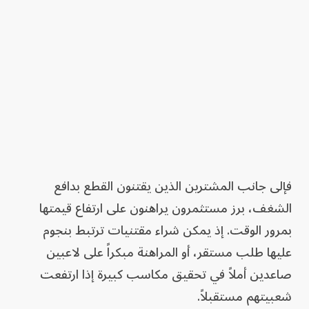
فإلى جانب المشترين الذين يقتنون القطع بدافع
الشغف، برز مستثمرون يراهنون على ارتفاع قيمتها
بمرور الوقت. إذ يمكن شراء مقتنيات ترتبط بنجوم
عليها طلب مستقر، أو المراهنة مبكراً على لاعبين
صاعدين أملاً في تحقيق مكاسب كبيرة إذا ارتفعت
شعبيتهم مستقبلاً.