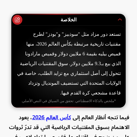
الخلاصة
تستعد دور مزاد مثل "سوذبيز" و"بودز" لطرح
مقتنيات تاريخية مرتبطة بكأس العالم 2026، منها
قميص بيليه بقيمة 6 ملايين دولار وقميص مارادونا
الذي بيع بـ9.3 ملايين دولار. سوق المقتنيات الرياضية
تتحول إلى أصل استثماري مع تزايد الطلب، خاصة في
الولايات المتحدة التي تستضيف المونديال وتزداد
قاعدة مشجعي كرة القدم فيها.
*ملخص بالذكاء الاصطناعي. تحقق من السياق في النص الأصلي.
فيما تتجه أنظار العالم إلى
كأس العالم 2026
، يعود
الاهتمام بسوق المقتنيات الرياضية التي قد تدرّ ثروات
على من ينجح في اقتناصها. فقميص ارتداه لاعب في