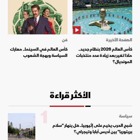
الصفحة الأخيرة
فن
كأس العالم 2026 بنظام جديد..
كأس العالم في السينما.. معارك
ماذا تغير بعد زيادة عدد منتخبات
السياسة وبهجة الشعوب
المونديال؟
الأكثر قراءة
1
سياسة
شبح الحرب يخيم على إثيوبيا.. هل ينهار "سلام
بريتوريا" بين أديس أبابا وتيجراي؟