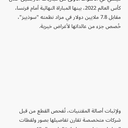
كأس العالم 2022، بينها المباراة النهائية أمام فرنسا،
مقابل 7.8 ملايين دولار في مزاد نظمته "سوذبيز"،
خُصص جزء من عائداتها لأغراض خيرية.
ولإثبات أصالة المقتنيات، تُفحص القطع من قبل
شركات متخصصة تقارن تفاصيلها بصور ولقطات