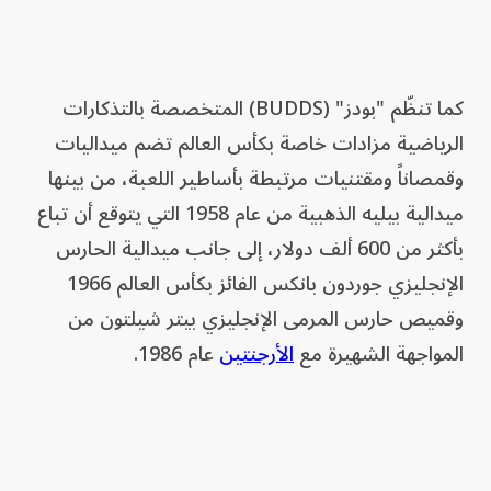
كما تنظّم "بودز" (BUDDS) المتخصصة بالتذكارات
الرياضية مزادات خاصة بكأس العالم تضم ميداليات
وقمصاناً ومقتنيات مرتبطة بأساطير اللعبة، من بينها
ميدالية بيليه الذهبية من عام 1958 التي يتوقع أن تباع
بأكثر من 600 ألف دولار، إلى جانب ميدالية الحارس
الإنجليزي جوردون بانكس الفائز بكأس العالم 1966
وقميص حارس المرمى الإنجليزي بيتر شيلتون من
المواجهة الشهيرة مع
الأرجنتين
عام 1986.