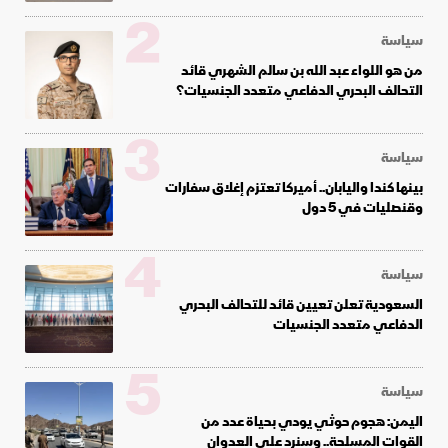
2
سياسة
من هو اللواء عبد الله بن سالم الشهري قائد
التحالف البحري الدفاعي متعدد الجنسيات؟
3
سياسة
بينها كندا واليابان.. أميركا تعتزم إغلاق سفارات
وقنصليات في 5 دول
4
سياسة
السعودية تعلن تعيين قائد للتحالف البحري
الدفاعي متعدد الجنسيات
5
سياسة
اليمن: هجوم حوثي يودي بحياة عدد من
القوات المسلحة.. وسنرد على العدوان