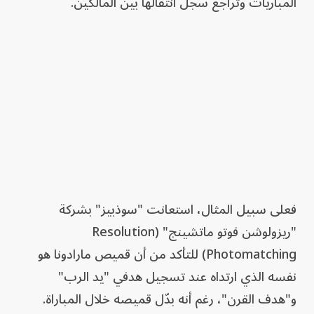
المباريات وتراجع سجل انتقالها بين المالكين.
فعلى سبيل المثال، استعانت "سوذبيز" بشركة
"ريزولوشن فوتو ماتشينج" (Resolution
Photomatching) للتأكد من أن قميص مارادونا هو
نفسه الذي ارتداه عند تسجيل هدفي "يد الرب"
و"هدف القرن"، رغم أنه بدّل قميصه خلال المباراة.