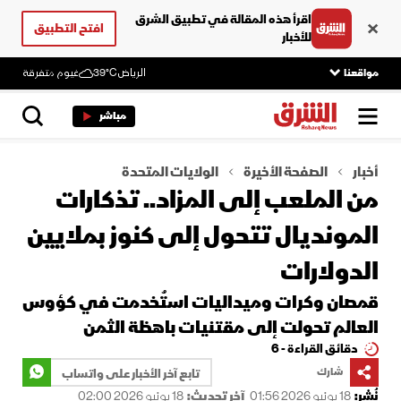
اقرأ هذه المقالة في تطبيق الشرق
افتح التطبيق
للأخبار
مواقعنا
الرياض
39°C
غيوم متفرقة
مباشر
أخبار
الصفحة الأخيرة
الولايات المتحدة
من الملعب إلى المزاد.. تذكارات
المونديال تتحول إلى كنوز بملايين
الدولارات
قمصان وكرات وميداليات استُخدمت في كؤوس
العالم تحولت إلى مقتنيات باهظة الثمن
دقائق القراءة - 6
شارك
تابع آخر الأخبار على واتساب
نُشر:
18 يونيو 2026 01:56
آخر تحديث:
18 يونيو 2026 02:00