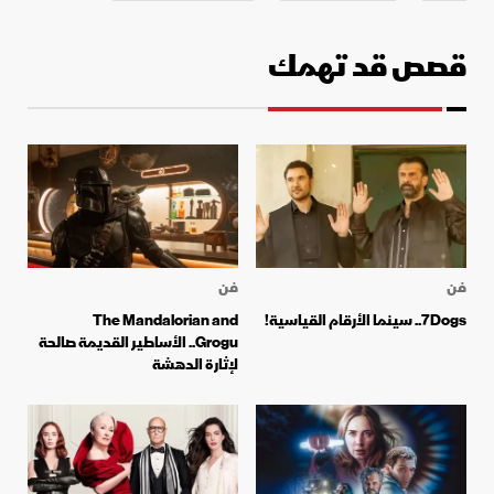
قصص قد تهمك
فن
فن
7Dogs.. سينما الأرقام القياسية!
The Mandalorian and
Grogu.. الأساطير القديمة صالحة
لإثارة الدهشة