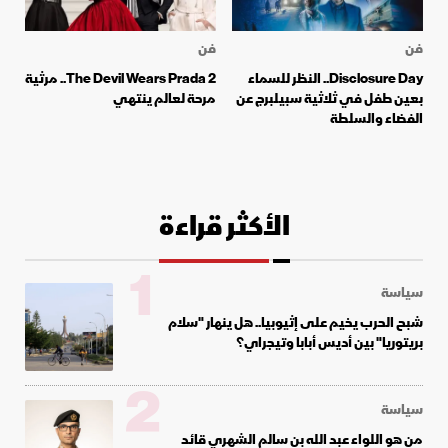
فن
فن
Disclosure Day.. النظر للسماء
The Devil Wears Prada 2.. مرثية
بعين طفل في ثلاثية سبيلبرج عن
مرحة لعالم ينتهي
الفضاء والسلطة
الأكثر قراءة
1
سياسة
شبح الحرب يخيم على إثيوبيا.. هل ينهار "سلام
بريتوريا" بين أديس أبابا وتيجراي؟
2
سياسة
من هو اللواء عبد الله بن سالم الشهري قائد