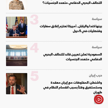
التحالف البحري الدفاعي متعدد الجنسيات؟
3
سياسة
بينها كندا واليابان.. أميركا تعتزم إغلاق سفارات
وقنصليات في 5 دول
4
سياسة
السعودية تعلن تعيين قائد للتحالف البحري
الدفاعي متعدد الجنسيات
5
حرب إيران
واشنطن: المفاوضات مع إيران معقدة
وستستغرق وقتاً بسبب انقسام النظام في
طهران
الأخبار باختصار