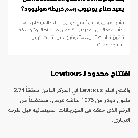
يعيد صناع يوتيوب رسم خريطة هوليوود؟
تشهد هوليوود تحولاً في موازين صناعة السينما، بعدما
بدأت موجة من المخرجين القادمين من منصة يوتيوب في
تحقيق نجاحات تجارية، متفوقين على إنتاجات كبرى
الاستوديوهات.
افتتاح محدود لـ Leviticus
وافتتح فيلم Leviticus في المركز الثامن محققاً 2.74
مليون دولار من 1076 شاشة عرض، مستفيداً من
الزخم الذي حققه في المهرجانات السينمائية قبل طرحه
التجاري.