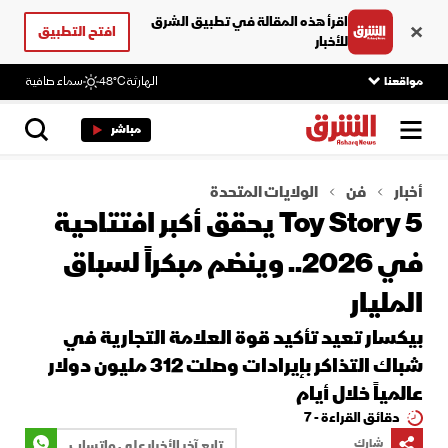
اقرأ هذه المقالة في تطبيق الشرق
افتح التطبيق
للأخبار
مواقعنا
الهارثة
48°C
سماء صافية
مباشر
أخبار
فن
الولايات المتحدة
Toy Story 5 يحقق أكبر افتتاحية
في 2026.. وينضم مبكراً لسباق
المليار
بيكسار تعيد تأكيد قوة العلامة التجارية في
شباك التذاكر بإيرادات وصلت 312 مليون دولار
عالمياً خلال أيام
دقائق القراءة - 7
شارك
تابع آخر الأخبار على واتساب