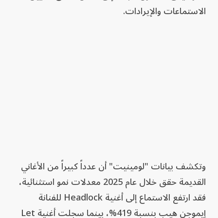
الاستماعات والإيرادات.
وتكشف بيانات "لومينيت" أن عدداً كبيراً من الأغاني
القديمة حقق خلال عام 2025 معدلات نمو استثنائية،
فقد ارتفع الاستماع إلى أغنية Headlock للفنانة
إيموجن هيب بنسبة 419%، بينما سجلت أغنية Let