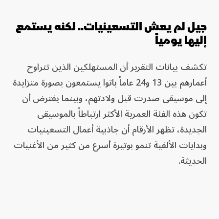
جيل لم يعش التسعينيات.. لكنه يستمع
إليها يومياً
تكشف بيانات التقرير أن المستهلكين الذين تتراوح
أعمارهم بين 13 و24 عاماً باتوا يستمعون بصورة متزايدة
إلى موسيقى صدرت قبل ولادتهم، وبينما يفترض أن
تكون هذه الفئة العمرية الأكثر ارتباطاً بالموسيقى
الجديدة، تظهر الأرقام أن جاذبية أعمال التسعينيات
وبدايات الألفية تنمو بوتيرة أسرع من كثير من الأغنيات
الحديثة.