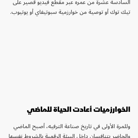
السادسة عشرة من عمره عبر مقطع فيديو قصير على
تيك توك أو توصية من خوارزمية سبوتيفاي أو يوتيوب.
الخوارزميات أعادت الحياة للماضي
وللمرة الأولى في تاريخ صناعة الترفيه، أصبح الماضي
والحاضر يتنافسان داخل البيئة الرقمية بالشروط نفسها