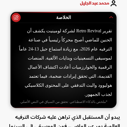
محمد عبد الجليل
الخلاصة
تقرير Retro Revival لشركة لومينيت يكشف أن
الحنين للماضي أصبح محركاً رئيسياً في صناعة
الترفيه عام 2026، مع زيادة استماع جيل 13-24 عاماً
لموسيقى التسعينيات وبدايات الألفية. المنصات
الرقمية والخوارزميات أعادت اكتشاف الأعمال
القديمة، التي تحقق إيرادات ضخمة، فيما تعتمد
هوليوود والبث التدفقي على المحتوى الكلاسيكي
لجذب الجمهور.
*ملخص بالذكاء الاصطناعي. تحقق من السياق في النص الأصلي.
يبدو أن المستقبل الذي تراهن عليه شركات الترفيه
العالمية يمر عبر الماضي، فمن الموسيقى إلى السينما