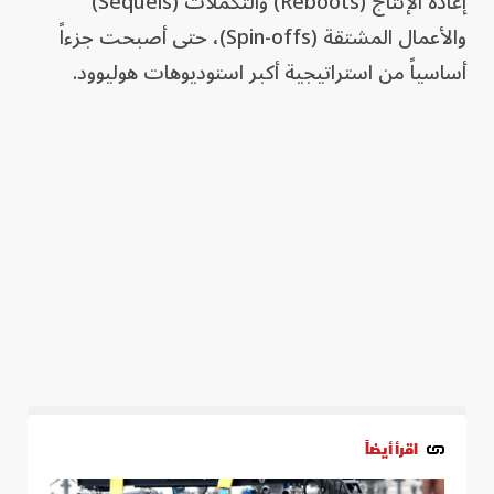
إعادة الإنتاج (Reboots) والتكملات (Sequels)
والأعمال المشتقة (Spin-offs)، حتى أصبحت جزءاً
أساسياً من استراتيجية أكبر استوديوهات هوليوود.
اقرأ أيضاً