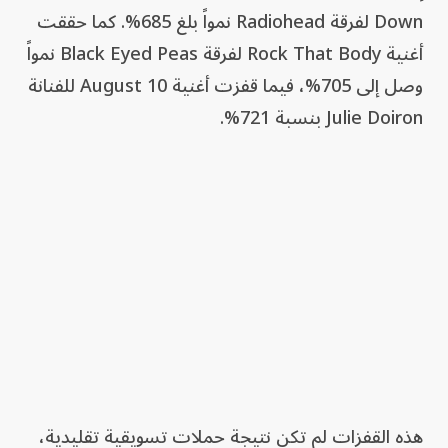
Down لفرقة Radiohead نمواً بلغ 685%. كما حققت
أغنية Rock That Body لفرقة Black Eyed Peas نمواً
وصل إلى 705%، فيما قفزت أغنية August 10 للفنانة
Julie Doiron بنسبة 721%.
هذه القفزات لم تكن نتيجة حملات تسويقية تقليدية،