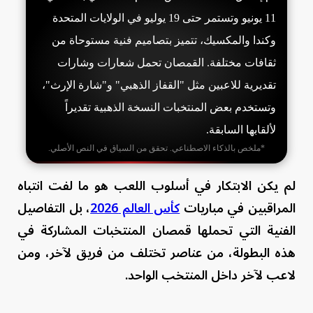
11 يونيو وتستمر حتى 19 يوليو في الولايات المتحدة
وكندا والمكسيك، تتميز بتصاميم فنية مستوحاة من
ثقافات مختلفة. القمصان تحمل شعارات وشارات
تقديرية للاعبين مثل "القفاز الذهبي" و"شارة الإرث"،
وتستخدم بعض المنتخبات النسخة الذهبية تقديراً
لألقابها السابقة.
*ملخص بالذكاء الاصطناعي. تحقق من السياق في النص الأصلي.
لم يكن الابتكار في أسلوب اللعب هو ما لفت انتباه
المراقبين في مباريات
كأس العالم 2026
، بل التفاصيل
الفنية التي تحملها قمصان المنتخبات المشاركة في
هذه البطولة، من عناصر تختلف من فريق لآخر، ومن
لاعب لآخر داخل المنتخب الواحد.