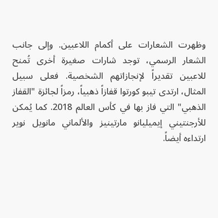
وظهرت الشعارات على أكمام اللاعبين. وإلى جانب
الشعار الرسمي، توجد شارات صغيرة أخرى تُمنح
للاعبين تقديراً لإنجازاتهم الشخصية. فعلى سبيل
المثال، ارتدى تيبو كورتوا قفازاً ذهبياً، رمزاً لجائزة "القفاز
الذهبي" التي فاز بها في كأس العالم 2018. كما يُمكن
للأرجنتيني إيميليانو مارتينيز والألماني مانويل نوير
ارتداءه أيضاً.