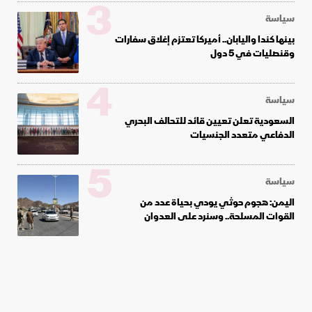
3
سياسة
بينها كندا واليابان.. أميركا تعتزم إغلاق سفارات
وقنصليات في 5 دول
4
سياسة
السعودية تعلن تعيين قائد للتحالف البحري
الدفاعي متعدد الجنسيات
5
سياسة
اليمن: هجوم حوثي يودي بحياة عدد من
القوات المسلحة.. وسنرد على العدوان