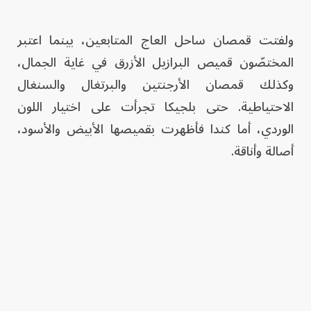
ولفتت قمصان ساحل العاج المتابعين، بينما اعتبر
المختصّون قميص البرازيل الأزرق في غاية الجمال،
وكذلك قمصان الأرجنتين والبرتغال والسنغال
الاحتياطية. حتى بلجيكا تجرأت على اختيار اللون
الوردي، أما كندا فأظهرت بقميصها الأبيض والأسود،
أصالة وأناقة.