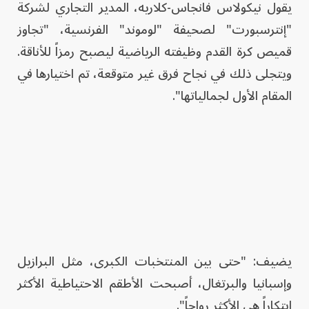
يقول نيكولاس فانجاس-كلاريه، المدير التجاري لشركة
"إنترسبورت" لصحيفة "لوموند" الفرنسية، "تجاوز
قميص كرة القدم وظيفته الرياضية ليصبح رمزاً للأناقة.
ويتجلى ذلك في نجاح فرق غير متوقعة، تم اختيارها في
المقام الأول لجمالياتها".
يضيف: "حتى بين المنتخبات الكبرى، مثل البرازيل
وإسبانيا والبرتغال، أصبحت الأطقم الاحتياطية الأكثر
ابتكاراً هي الأكثر رواجاً".