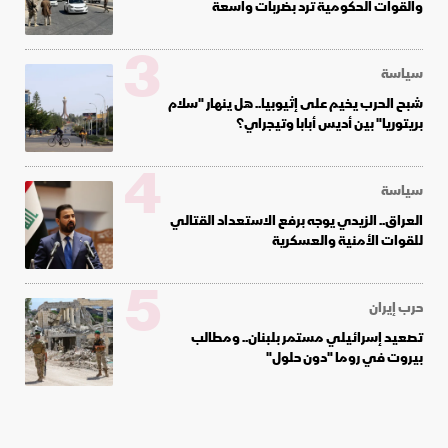
والقوات الحكومية ترد بضربات واسعة
3
سياسة
شبح الحرب يخيم على إثيوبيا.. هل ينهار "سلام
بريتوريا" بين أديس أبابا وتيجراي؟
4
سياسة
العراق.. الزيدي يوجه برفع الاستعداد القتالي
للقوات الأمنية والعسكرية
5
حرب إيران
تصعيد إسرائيلي مستمر بلبنان.. ومطالب
بيروت في روما "دون حلول"