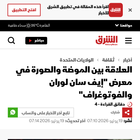
اقرأ هذه المقالة في تطبيق الشرق
افتح التطبيق
للأخبار
مواقعنا
القاهرة
35°C
سماء صافية
مباشر
أخبار
ثقافة
الولايات المتحدة
العلاقة بين الموضة والصورة في
معرض "إيف سان لوران
والفوتوغراف"
دقائق القراءة - 4
شارك
تابع آخر الأخبار على واتساب
نُشر:
19 يونيو 2026 07:10
آخر تحديث:
19 يونيو 2026 07:14