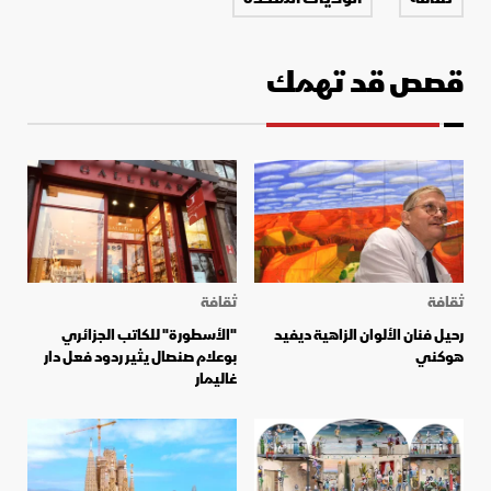
قصص قد تهمك
ثقافة
ثقافة
رحيل فنان الألوان الزاهية ديفيد
"الأسطورة" للكاتب الجزائري
هوكني
بوعلام صنصال يثير ردود فعل دار
غاليمار