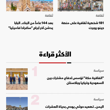
ثقافة
ثقافة
181 شخصية ثقافية على منصة
بعد 144 عاماً من البناء.. البابا
جينو روبرت
يدشن آخر أبراج "ساغرادا فاميليا"
الأكثر قراءة
1
سياسة
"اتفاقية مكة" تؤسس لدفاع مشترك بين
السعودية وتركيا وباكستان
2
سياسة
اليمن.. تصعيد حوثي يودي بحياة العشرات