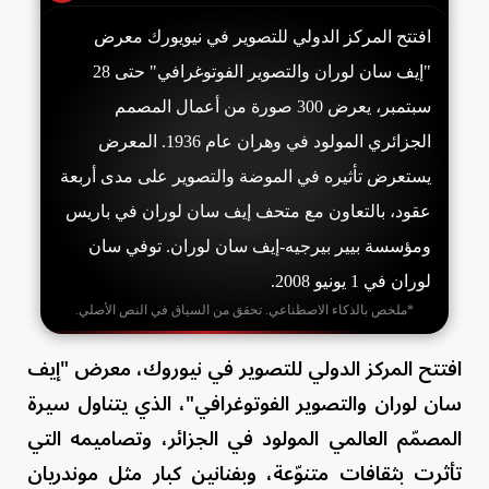
افتتح المركز الدولي للتصوير في نيويورك معرض
"إيف سان لوران والتصوير الفوتوغرافي" حتى 28
سبتمبر، يعرض 300 صورة من أعمال المصمم
الجزائري المولود في وهران عام 1936. المعرض
يستعرض تأثيره في الموضة والتصوير على مدى أربعة
عقود، بالتعاون مع متحف إيف سان لوران في باريس
ومؤسسة بيير بيرجيه-إيف سان لوران. توفي سان
لوران في 1 يونيو 2008.
*ملخص بالذكاء الاصطناعي. تحقق من السياق في النص الأصلي.
افتتح المركز الدولي للتصوير في نيوروك، معرض "إيف
سان لوران والتصوير الفوتوغرافي"، الذي يتناول سيرة
المصمّم العالمي المولود في الجزائر، وتصاميمه التي
تأثرت بثقافات متنوّعة، وبفنانين كبار مثل موندريان