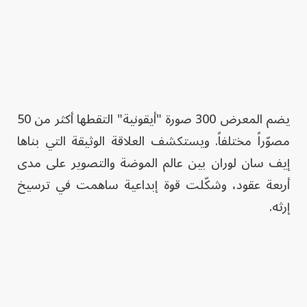
يضم المعرض 300 صورة "أيقونية" التقطها أكثر من 50
مصوّراً مختلفاً. ويستكشف العلاقة الوثيقة التي بناها
إيف سان لوران بين عالم الموضة والتصوير على مدى
أربعة عقود، وشكّلت قوة إبداعية ساهمت في ترسيخ
إرثه.