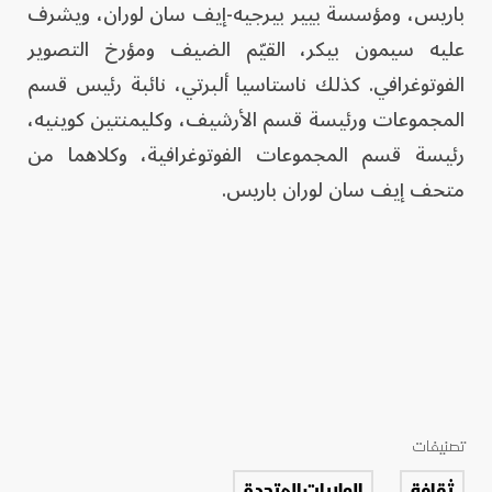
باريس، ومؤسسة بيير بيرجيه-إيف سان لوران، ويشرف
عليه سيمون بيكر، القيّم الضيف ومؤرخ التصوير
الفوتوغرافي. كذلك ناستاسيا ألبرتي، نائبة رئيس قسم
المجموعات ورئيسة قسم الأرشيف، وكليمنتين كوينيه،
رئيسة قسم المجموعات الفوتوغرافية، وكلاهما من
متحف إيف سان لوران باريس.
تصنيفات
ثقافة
الولايات المتحدة