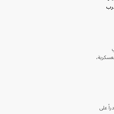
درب
ي
العسكرية،
ياً يزن 250 كيلوجراماً، قادراً على