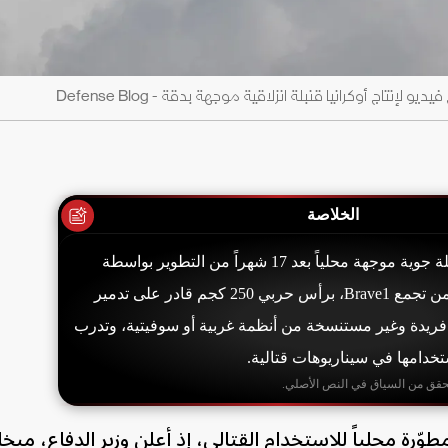
اج أوكرانيا قنبلة انزلاقية موجهة بدقة - Defense Blog
الخلاصة
أجازت أوكرانيا أول قنبلة جوية موجهة محلياً بعد 17 شهراً من التطوير بواسطة
شركة DG Industry ضمن تجمع Brave1، برأس حربي 250 كجم قادر على تدمير
 فريدة وغير مستنسخة من أنظمة غربية أو سوفيتية، وتدرب
تخدامها في سيناريوهات قتالية.
حقق من السياق في النص الأصلي.
طوّرة محلياً للاستخدام القتالي، إذ أعلن وزير الدفاع، ميخا