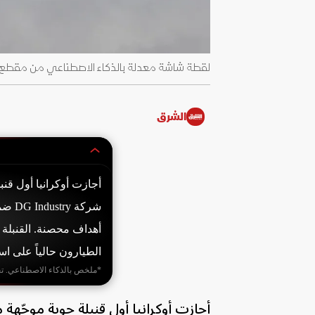
لقطة شاشة معدلة بالذكاء الاصطناعي من مقطع فيديو لإنت
الشرق
أهداف محصنة. القنبلة
الطيارون حالياً على اس
*ملخص بالذكاء الاصطناعي. ت
أجازت أوكرانيا أول قنبلة جوية موجّهة م