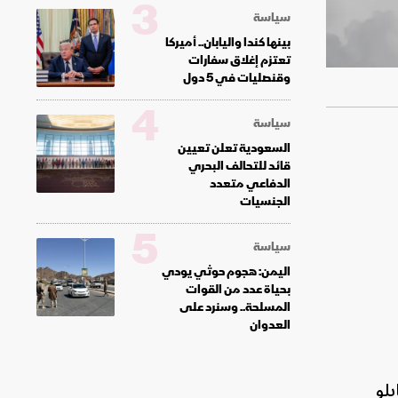
3
سياسة
بينها كندا واليابان.. أميركا
تعتزم إغلاق سفارات
وقنصليات في 5 دول
4
سياسة
السعودية تعلن تعيين
قائد للتحالف البحري
الدفاعي متعدد
الجنسيات
5
سياسة
اليمن: هجوم حوثي يودي
بحياة عدد من القوات
المسلحة.. وسنرد على
العدوان
يلو