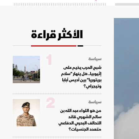
الأكثر قراءة
1
سياسة
شبح الحرب يخيم على
إثيوبيا.. هل ينهار "سلام
بريتوريا" بين أديس أبابا
وتيجراي؟
2
سياسة
من هو اللواء عبد الله بن
سالم الشهري قائد
التحالف البحري الدفاعي
متعدد الجنسيات؟