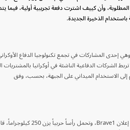
المطلوبة، وأن كييف اشترت دفعة تجريبية أولية، فيما يت
 باستخدام الذخيرة الجديدة.
ّرت القنبلة شركة DG Industry، وهي إحدى المشاركات في تجمع تكنولوجيا الدفاع الأوكران
ياً تربط الشركات الدفاعية الناشئة في أوكرانيا بالمشتريات 
 إلى الاستخدام الميداني على الجبهة، بحسب، وفق
واستغرق تطوير القنبلة 17 شهراً، وفق إعلان Brave1، وتحمل رأساً حرب