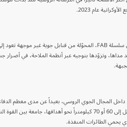
كرانية عام 2023.
وتسببت القنابل الروسية الانزلاقية من سلسلة FAB، المحوّلة من قنابل جوية غير موجهة 
يتية عبر إضافة أطقم UMPK تزيد مداها، وتزوّدها بتوجيه عبر أنظمة الملاحة، في أضرا
جبهة.
 داخل المجال الجوي الروسي، بعيداً عن مدى معظم الدفا
الجوية الأوكرانية، ثم تنزلق لمسافة تصل إلى 60 أو 70 كيلومتراً نحو أهدافها، جامعة بين ا
ذي يحمي الطائرات المنفذة.