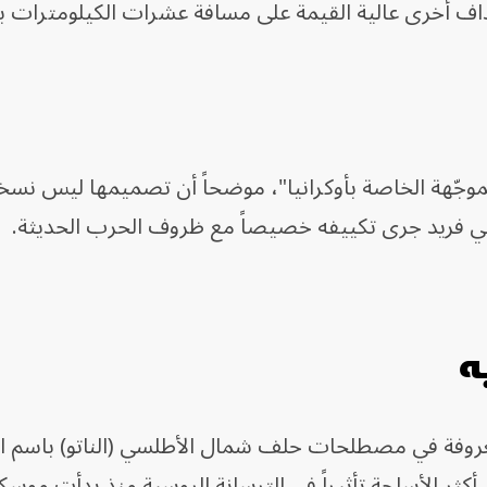
اف أخرى عالية القيمة على مسافة عشرات الكيلومترات ب
الموجّهة الخاصة بأوكرانيا"، موضحاً أن تصميمها ليس نس
راني فريد جرى تكييفه خصيصاً مع ظروف الحرب الحديثة.
ه
معروفة في مصطلحات حلف شمال الأطلسي (الناتو) باسم ال
ن أكثر الأسلحة تأثيراً في الترسانة الروسية منذ بدأت موسك