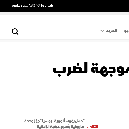
باب الزوار
31°C
سماء صافية
يو
المزيد
حول العالم
الصفحة الأخيرة
ية موجهة لضرب
اقتصاد
رياضة
تحمل رؤوساً نووية.. روسيا تجهّز وحدة
التالي:
صاروخية بأسرع مركبة انزلاقية