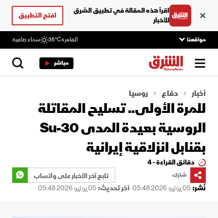
اقرأ هذه المقالة في تطبيق الشرق
افتح التطبيق
للأخبار
مواقعنا
القاهرة
35°C
سماء صافية
مباشر
أخبار
دفاع
روسيا
للمرة الأولى.. تسليح المقاتلة
الروسية بعيدة المدى Su-30
بقنابل انزلاقية إيرانية
دقائق القراءة - 4
شارك
تابع آخر الأخبار على واتساب
نُشر:
05 يونيو 2026 05:48
آخر تحديث:
05 يونيو 2026 05:48