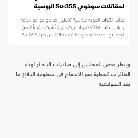
لمقاتلات سوخوي Su-35S الروسية
بدأت القوات الجوية الروسية تشغيل صاروخ جو-جو موجه
بالرادار النشط R-77M، وأظهرت صورة نُشرت مؤخراً 2 من
الصواريخ الجديدة تحملها طائرة مقاتلة من طراز Su-35S.
وينظر بعض المحللين إلى صادرات الذخائر لهذه
الطائرات كخطوة نحو الاندماج في منظومة الدفاع ما
بعد السوفيتية.