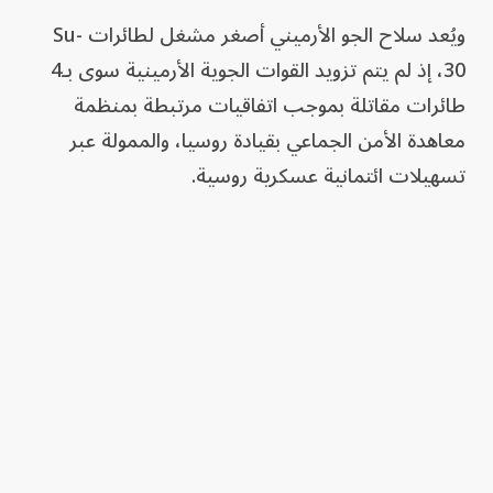
ويُعد سلاح الجو الأرميني أصغر مشغل لطائرات Su-
30، إذ لم يتم تزويد ​​القوات الجوية الأرمينية سوى بـ4
طائرات مقاتلة بموجب اتفاقيات مرتبطة بمنظمة
معاهدة الأمن الجماعي بقيادة روسيا، والممولة عبر
تسهيلات ائتمانية عسكرية روسية.