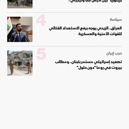
بريتوريا" بين أديس أبابا وتيجراي؟
4
سياسة
العراق.. الزيدي يوجه برفع الاستعداد القتالي
للقوات الأمنية والعسكرية
5
حرب إيران
تصعيد إسرائيلي مستمر بلبنان.. ومطالب
بيروت في روما "دون حلول"