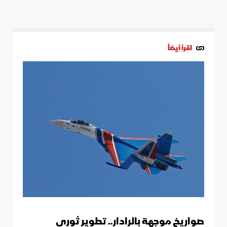
اقرأ أيضاً
صواريخ موجهة بالرادار.. تطوير ثوري