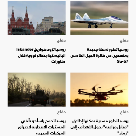
دفاع
دفاع
روسيا تطور نسخة جديدة
روسيا تزود صواريخ Iskander
بمقعدين من طائرة الجيل الخامس
الباليستية بذخائر نووية خلال
Su-57
مناورات
دفاع
دفاع
روسيا تطور مسيرة يمكنها إطلاق
روسيا تدمج رأساً حربياً في
"قنابل فراغية" تحول الأهداف إلى
المسيّرات الانتحارية لاختراق
"رماد"
المركبات المدرعة