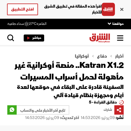
اقرأ هذه المقالة في تطبيق الشرق
افتح التطبيق
للأخبار
مواقعنا
القاهرة
27°C
سماء صافية
مباشر
أخبار
دفاع
أوكرانيا
Katran X1.2.. منصة أوكرانية غير
مأهولة لحمل أسراب المسيرات
السفينة قادرة على البقاء في موقعها لعدة
أيام ومجهزة بنظام قيادة آلي
دقائق القراءة - 5
شارك
تابع آخر الأخبار على واتساب
نُشر:
09 يونيو 2026 14:53
آخر تحديث:
09 يونيو 2026 14:53