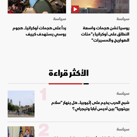
سياسة
سياسة
روسيا تشن هجمات واسعة
رداً على هجمات أوكرانيا.. هجوم
النطاق على أوكرانيا بـ"مئات
روسي يستهدف كييف
الصواريخ والمسيرات"
الأكثر قراءة
1
سياسة
شبح الحرب يخيم على إثيوبيا.. هل ينهار "سلام
بريتوريا" بين أديس أبابا وتيجراي؟
2
سياسة