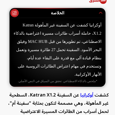
الشرق
الخلاصة
أوكرانيا كشفت عن السفينة غير المأهولة Katran
X1.2، حاملة أسراب طائرات مسيرة اعتراضية بالذكاء
الاصطناعي، تم تطويرها من قبل MAC HUB وفيلق
البحر الأسود. السفينة تحمل 27 طائرة مسيرة وتعمل
بنظام قيادة آلي مع قدرة على البقاء عدة أيام،
وتستخدم في مهام اعتراض الطائرات الروسية على
الأنهار الأوكرانية.
*ملخص بالذكاء الاصطناعي. تحقق من السياق في النص الأصلي.
كشفت
أوكرانيا
عن السفينة Katran X1.2، السطحية
غير المأهولة، وهي مصممة لتكون بمثابة "سفينة أم"،
لحمل أسراب من الطائرات المسيرة الاعتراضية