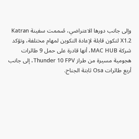
وإلى جانب دورها الاعتراضي، صُممت سفينة Katran
X1.2 لتكون قابلة لإعادة التكوين لمهام مختلفة، وتؤكد
شركة MAC HUB، أنها قادرة على حمل 9 طائرات
هجومية مسيرة من طراز Thunder 10 FPV، إلى جانب
أربع طائرات Osa ثابتة الجناح.