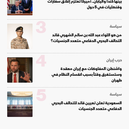
بينها كندا واليابان.. أميركا تعتزم إغلاق سفارات
وقنصليات في 5 دول
3
سياسة
من هو اللواء عبد الله بن سالم الشهري قائد
التحالف البحري الدفاعي متعدد الجنسيات؟
4
حرب إيران
واشنطن: المفاوضات مع إيران معقدة
وستستغرق وقتاً بسبب انقسام النظام في
طهران
5
سياسة
السعودية تعلن تعيين قائد للتحالف البحري
الدفاعي متعدد الجنسيات