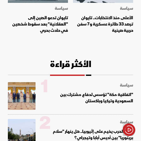
سياسة
سياسة
الأعلى منذ الانتخابات.. تايوان
تايوان تدعو الصين إلى
ترصد 33 طائرة عسكرية و7 سفن
"العقلانية" بعد سقوط شخصين
حربية صينية
في حادث بحري
الأكثر قراءة
1
سياسة
"اتفاقية مكة" تؤسس لدفاع مشترك بين
السعودية وتركيا وباكستان
2
سياسة
شبح الحرب يخيم على إثيوبيا.. هل ينهار "سلام
بريتوريا" بين أديس أبابا وتيجراي؟
الأخبار باختصار