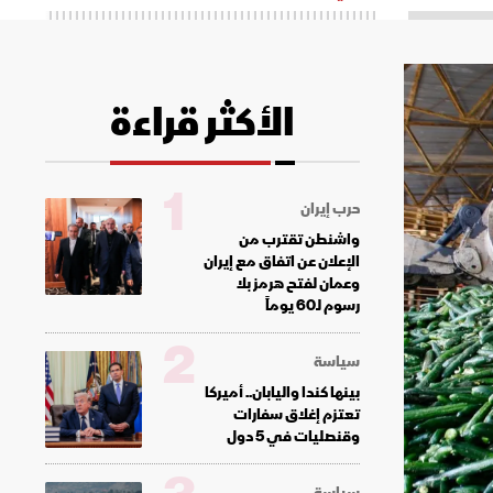
الأكثر قراءة
1
حرب إيران
واشنطن تقترب من
الإعلان عن اتفاق مع إيران
وعمان لفتح هرمز بلا
رسوم لـ60 يوماً
2
سياسة
بينها كندا واليابان.. أميركا
تعتزم إغلاق سفارات
وقنصليات في 5 دول
سياسة