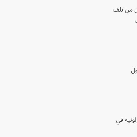
ن من تلف
ب
ول
لونية في