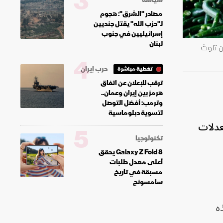
3
مصادر "الشرق": هجوم
لـ"حزب الله" يقتل جنديين
إسرائيليين في جنوب
لبنان
ن تلوث
4
حرب إيران
تغطية مباشرة
ترقب للإعلان عن اتفاق
هرمز بين إيران وعمان..
وترمب: أفضل التوصل
لتسوية دبلوماسية
عدلات
5
تكنولوجيا
Galaxy Z Fold 8 يحقق
أعلى معدل طلبات
مسبقة في تاريخ
سامسونج
داف هذه