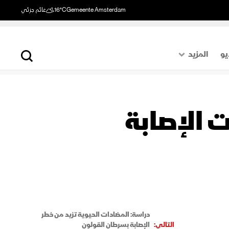
Gemeente Amsterdam
16°C
غائم جزئي
يو
المزيد
حول العالم
الصفحة الأخيرة
 الإصابة
اقتصاد
رياضة
دراسة: المضادات الحيوية تزيد من خطر
التالي:
الإصابة بسرطان القولون