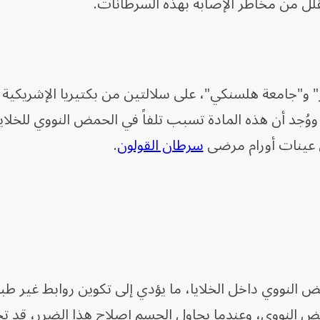
يقلل من مخاطر الإصابة بهذه السرطانات.
ر" و"جامعة هلسنكي"، على سلالتين من بكتيريا الإشريكية ا
ووُجد أن هذه المادة تسبب تلفاً في الحمض النووي للخلايا
 عينات أورام مرضى
سرطان القولون
.
 النووي داخل الخلايا، ما يؤدي إلى تكوين روابط غير طبي
النووي، وعندما يحاول الجسم إصلاح هذا الضرر، قد 