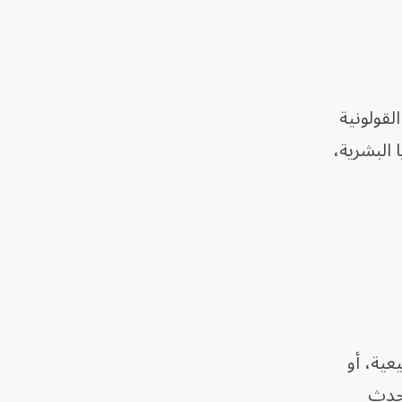
لقولونية
 البشرية،
عية، أو
تحدث