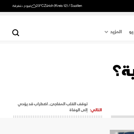
Zürich (Kreis 12) / Saatlen
23°C
غيوم متفرقة
يو
المزيد
حول العالم
الصفحة الأخيرة
ية؟
اقتصاد
رياضة
توقف القلب المفاجئ.. اضطراب قد يؤدي
التالي:
إلى الوفاة