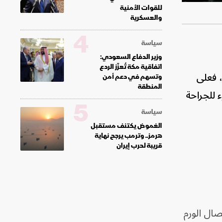
للقوات الأمنية
والعسكرية
4
سياسة
وزير الدفاع السعودي:
اتفاقية مكة تُعزّز الردع
، فعلى
وتسهم في دعم أمن
المنطقة
 للجراحة
5
سياسة
الغموض يكتنف مستقبل
هرمز.. وترمب يرجح نهاية
قريبة لحرب إيران
صال الورم