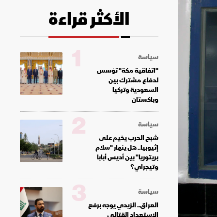
الأكثر قراءة
1
سياسة
"اتفاقية مكة" تؤسس
لدفاع مشترك بين
السعودية وتركيا
وباكستان
2
سياسة
شبح الحرب يخيم على
إثيوبيا.. هل ينهار "سلام
بريتوريا" بين أديس أبابا
وتيجراي؟
3
سياسة
العراق.. الزيدي يوجه برفع
الاستعداد القتالي