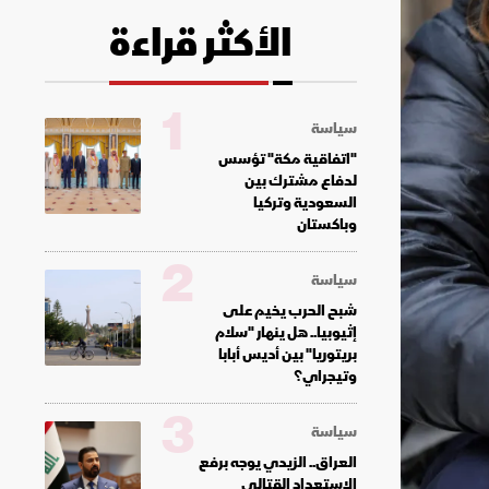
الأكثر قراءة
1
سياسة
"اتفاقية مكة" تؤسس
لدفاع مشترك بين
السعودية وتركيا
وباكستان
2
سياسة
شبح الحرب يخيم على
إثيوبيا.. هل ينهار "سلام
بريتوريا" بين أديس أبابا
وتيجراي؟
3
سياسة
العراق.. الزيدي يوجه برفع
الاستعداد القتالي