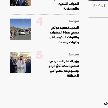
للقوات الأمنية
 المتحدة.
والعسكرية
4
سياسة
اليمن.. تصعيد حوثي
يودي بحياة العشرات
والقوات الحكومية ترد
بضربات واسعة
5
سياسة
وزير الدفاع السعودي:
اتفاقية مكة تُعزّز الردع
وتسهم في دعم أمن
المنطقة
ص