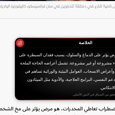
 ناصية شارع في منطقة تندرلوين في سان فرانسيسكو، كاليفورنيا، الولايات
الخلاصة
ض يؤثر على الدماغ والسلوك، يسبب فقدان السيطرة على
اء مشروعة أو غير مشروعة. تشمل أعراضه الحاجة الملحة
وأعراض الانسحاب. العوامل البيئية والوراثية تساهم في
عم النفسي، البرامج العلاجية، والأدوية مثل الميثادون
لانتكاس.
حقق من السياق في النص الأصلي.
 اضطراب تعاطي المخدرات، هو مرض يؤثر على مخ الشخ