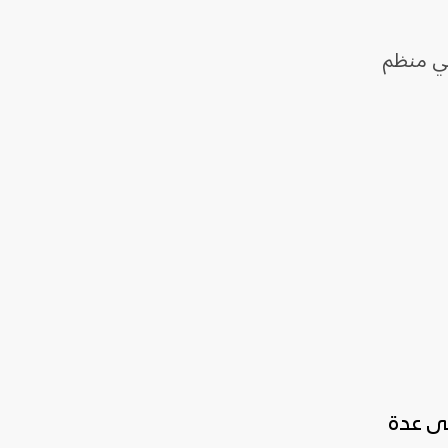
جي منظم
تى عدة