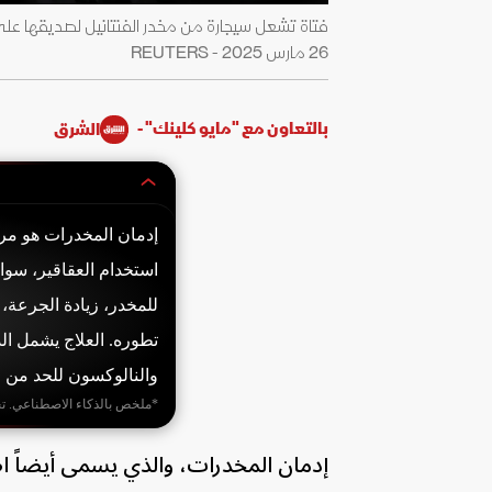
فتاة تشعل سيجارة من مخدر الفنتانيل لصديقها على
26 مارس 2025 - REUTERS
بالتعاون مع "مايو كلينك" -
الشرق
إدمان المخدرات هو مر
استخدام العقاقير، سو
للمخدر، زيادة الجرعة، 
تطوره. العلاج يشمل الد
والنالوكسون للحد من ا
*ملخص بالذكاء الاصطناعي. ت
إدمان المخدرات، والذي يسمى أيضاً