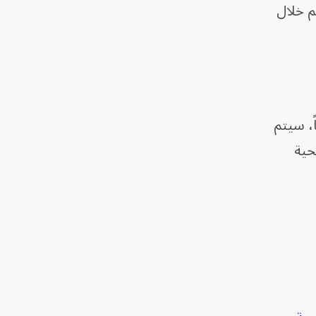
 خلال
ً، سيتم
حية