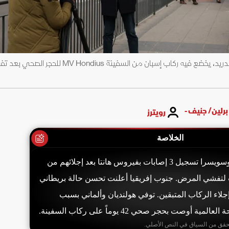
وسائل إعلام خارج مستشفى بالعاصمة الإسبانية مدريد، يخضع فيه ركاب إسبان من 
برلين/ جنيف -
رويترز
الخلاصة
أعلنت فرنسا وأميركا وسويسرا تسجيل 3 إصابات بفيروس هانتا بعد إجلائهم من
لتفشي المرض. جنوب إفريقيا أعلنت تحسن حالة بريطاني
جلاء الركاب المتبقين. توفي هولنديان وألماني بسبب
أوصت بحجر صحي 42 يوماً على ركاب السفينة.
حقق من السياق في النص الأصلي.