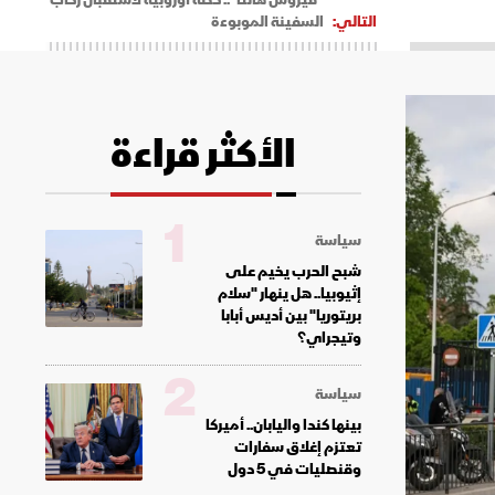
التالي:
السفينة الموبوءة
الأكثر قراءة
1
سياسة
شبح الحرب يخيم على
إثيوبيا.. هل ينهار "سلام
بريتوريا" بين أديس أبابا
وتيجراي؟
2
سياسة
بينها كندا واليابان.. أميركا
تعتزم إغلاق سفارات
وقنصليات في 5 دول