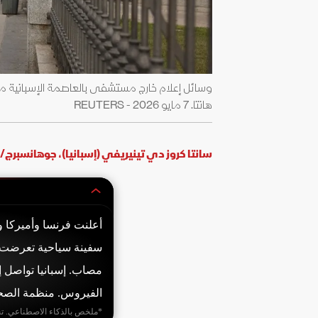
هانتا. 7 مايو 2026 - REUTERS
سانتا كروز دي تينيريفي (إسبانيا)، جوهانسبرج/ 
سفينة سياحية تعرضت 
مصاب. إسبانيا تواصل إ
الفيروس. منظمة الصحة العالمية 
*ملخص بالذكاء الاصطناعي. ت