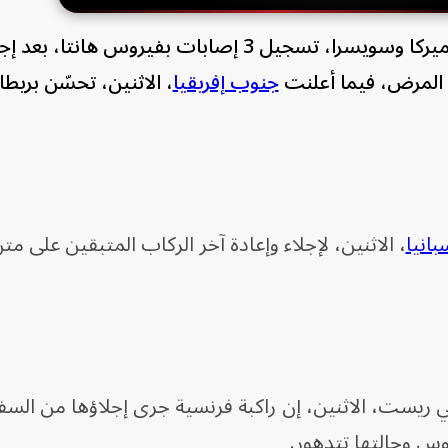
أعلنت السلطات الصحية في فرنسا وأميركا وسويسرا، تسجيل 3 إصابات بفيروس ها
المرض، فيما أعلنت
جنوب إفريقيا
، الاثنين، تحسّن بريطا
بانيا
، الاثنين، لإجلاء وإعادة آخر الركاب المتبقين على مت
 ريست، الاثنين، إن راكبة فرنسية جرى إجلاؤها من السف
وس وحالتها تتدهور.