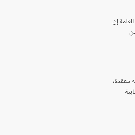
لعامة إن
من
م، في عملية معقدة،
جابية