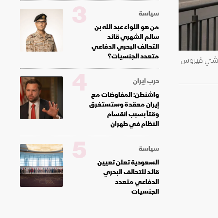
3
سياسة
من هو اللواء عبد الله بن
سالم الشهري قائد
التحالف البحري الدفاعي
متعدد الجنسيات؟
السفينة MV Hondius للحجر الصحي بعد تفشي فيروس
4
حرب إيران
واشنطن: المفاوضات مع
إيران معقدة وستستغرق
وقتاً بسبب انقسام
النظام في طهران
5
سياسة
السعودية تعلن تعيين
قائد للتحالف البحري
الدفاعي متعدد
الجنسيات