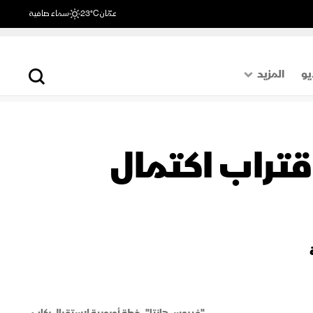
عمّان
23°C
سماء صافية
يو
المزيد
حول العالم
الصفحة الأخيرة
ة مع اقتراب اكتمال
اقتصاد
رياضة
"فيروس هانتا".. خطة أوروبية لاستقبال ركاب