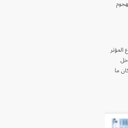
لهجوم
 المؤثر
دخل
ان ما