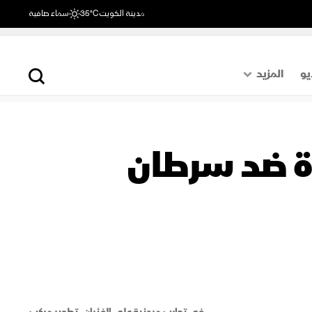
مدينة الكويت
35°C
سماء صافية
يو
المزيد
حول العالم
الصفحة الأخيرة
ة ضد سرطان
اقتصاد
رياضة
في تجارب مبدئية على الفئران.. تطوير مركب