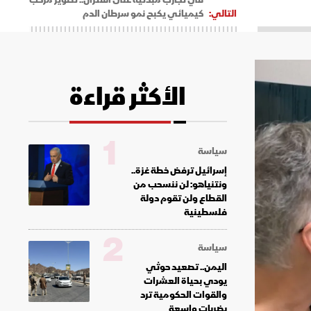
التالي:
كيميائي يكبح نمو سرطان الدم
الأكثر قراءة
1
سياسة
إسرائيل ترفض خطة غزة..
ونتنياهو: لن ننسحب من
القطاع ولن تقوم دولة
فلسطينية
2
سياسة
اليمن.. تصعيد حوثي
يودي بحياة العشرات
والقوات الحكومية ترد
بضربات واسعة