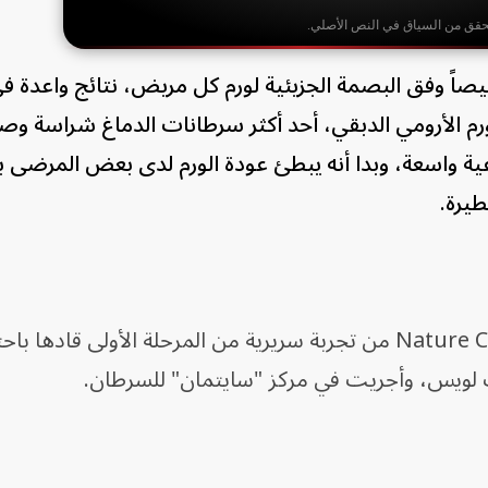
حقق من السياق في النص الأصلي.
وفق البصمة الجزيئية لورم كل مريض، نتائج واعدة في
م الأرومي الدبقي، أحد أكثر سرطانات الدماغ شراسة وص
عية واسعة، وبدا أنه يبطئ عودة الورم لدى بعض المرضى ب
طيرة.
تأتي النتائج المنشورة في دورية Nature Cancer من تجربة سريرية من المرحلة الأولى قا
لويس، وأجريت في مركز "سايتمان" للسرطان.