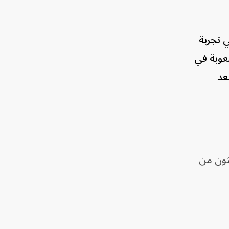
 تجربة
عوبة في
عد
دها باحثون من