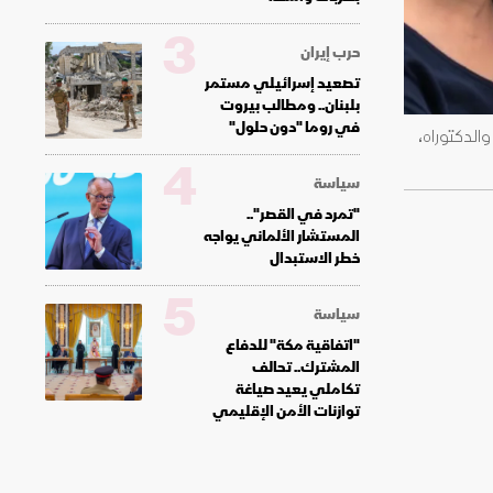
3
حرب إيران
تصعيد إسرائيلي مستمر
بلبنان.. ومطالب بيروت
في روما "دون حلول"
الدكتوراه،
4
سياسة
"تمرد في القصر"..
المستشار الألماني يواجه
خطر الاستبدال
5
سياسة
"اتفاقية مكة" للدفاع
المشترك.. تحالف
تكاملي يعيد صياغة
توازنات الأمن الإقليمي