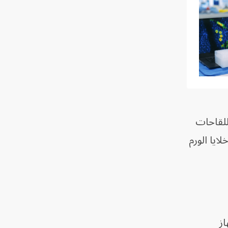
للقاحات
يا الورم
از