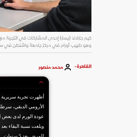
كيم جارلاند (يسار) إحدى المشاركات في التجربة مع
وهو طبيب أورام في مركز جامعة واشنطن في سانت لويس. - wustl.edu
القاهرة -
محمد منصور
أظهرت تجربة سريرية مب
الأرومي الدبقي، سرطان
وبلغت نسبة البقاء بعد
للمرض بعد 5 سنوات.