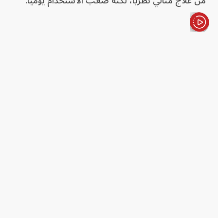
من علاج مثالي نظرياً، لكنه صعب الاستخدام يومياً.
الأخبار باختصار
ومع ذلك، يجب التعامل مع النتائج بحذر، فالدراسة
عُرضت في مؤتمر علمي، والمعلومات المتاحة ليست
كافية للحكم على كل تفاصيل التصميم، مثل حجم
العينة، وخصائص المرضى، ومعايير اختيارهم، وشدة
المرض لديهم، وطريقة قياس استمرار التحسن بعد
سحب العلاج، كما أن وصف العلاج بأنه قابل للمقارنة
مع (CPAP) يحتاج إلى تفسير ضمن حدود هذه الفئة