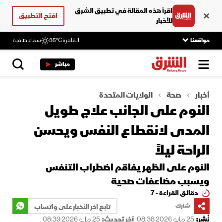
اقرأ هذه المقالة في تطبيق الشرق
افتح التطبيق
للأخبار
مواقعنا
القاهرة
35°C
سماء صافية
مباشر
أخبار
صحة
الولايات المتحدة
النوم على الجانب علاج طويل
المدى لانقطاع النفس ويحسن
الراحة ليلاً
النوم على الظهر يفاقم اضطراب التنفس
ويسبب مضاعفات صحية
دقائق القراءة - 7
شارك
تابع آخر الأخبار على واتساب
نُشر:
25 مايو 2026 08:38
آخر تحديث:
25 مايو 2026 08:39