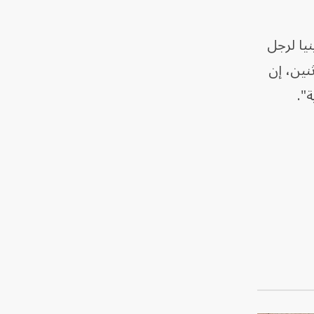
نيا لرجل
نين، إن
ة".