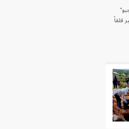
يو"
 قلقاً