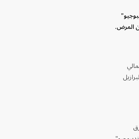
ديبوجيو"
ن المرض.
مالي
ي البرازيل
رق
نديبوجيو"