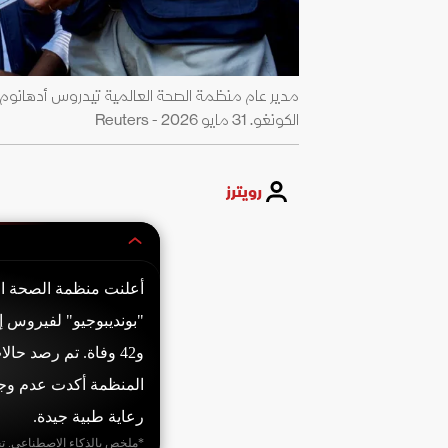
مدير عام منظمة الصحة العالمية تيدروس أدهانو
الكونغو. 31 مايو 2026 - Reuters
رويترز
و42 وفاة. تم رصد حا
المنظمة أكدت عدم وجود
رعاية طبية جيدة.
*ملخص بالذكاء الاصطناعي. ت