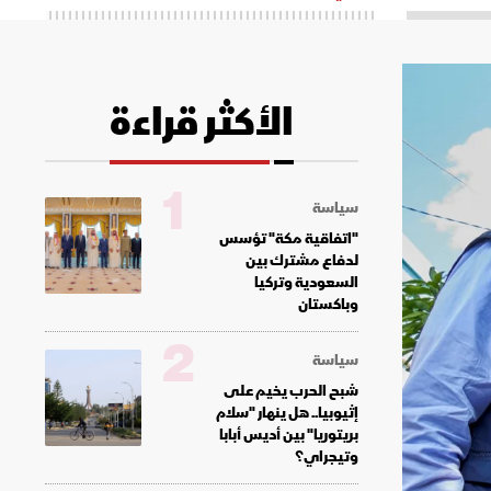
الأكثر قراءة
1
سياسة
"اتفاقية مكة" تؤسس
لدفاع مشترك بين
السعودية وتركيا
وباكستان
2
سياسة
شبح الحرب يخيم على
إثيوبيا.. هل ينهار "سلام
بريتوريا" بين أديس أبابا
وتيجراي؟