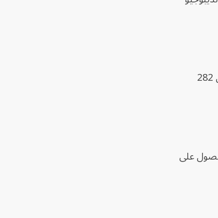
ووفقاً لبيانات من وزارة الاتصالات، ارتفع عدد الإصابات المؤكدة بفيروس "إيبولا" في الكونغو إلى 282
حصول على