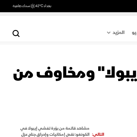
بغداد
42°C
سماء صافية
يو
المزيد
حول العالم
الصفحة الأخيرة
إيبولا" ومخاوف من
اقتصاد
رياضة
مشاهد قاتمة من بؤرة تفشي إيبولا في
التالي:
الكونغو: نقص إمكانيات وإحراق جناح عزل