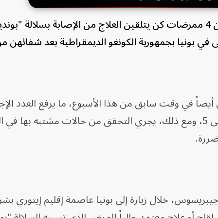
، الأحد، إن 4 ممرضات كن يتلقين العلاج من الإصابة بسلالة "بون
في بونيا بجمهورية الكونغو الديمقراطية بعد شفائهن م
يضاً في وقت سابق من هذا الأسبوع، ما يرفع العدد الإج
للأشخاص الذين تعافوا من الفيروس إلى 5، ومع ذلك، يجري التحقق من حالات مشتبه بها ف
ضررة.
يبريسوس، خلال زيارة إلى بونيا عاصمة إقليم إيتوري بش
لقاح أو علاج معتمد حالياً للمرض الذي تسببه السلالة "بو