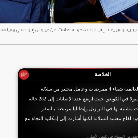
م جيبريسوس يقف إلى جانب ممرضة تعافت من فيروس إيبولا في بونيا مقا
الخلاصة
أعلنت منظمة الصحة العالمية شفاء 4 ممرضات وعامل مختبر من سلالة
"بونديبوجيو" لفيروس إيبولا في الكونغو، حيث ارتفع عدد الإصابات إلى 282 حالة
لات مشتبه بها في البرازيل وإيطاليا مرتبطة بالسفر.
 لقاح معتمد للسلالة لكنها أشارت إلى إمكانية النجاة مع
حقق من السياق في النص الأصلي.