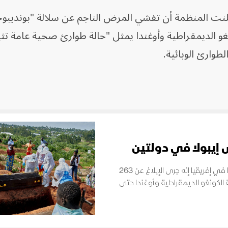
نت المنظمة أن تفشي المرض الناجم عن سلالة "بونديبوج
و الديمقراطية وأوغندا يمثل "حالة طوارئ صحية عامة تثير
لطوارئ الوبائية.
قال مدير مراكز مكافحة الأمراض والوقاية منها في إفريقيا إنه جرى الإبلاغ عن 263
 الكونغو الديمقراطية وأوغندا حتى