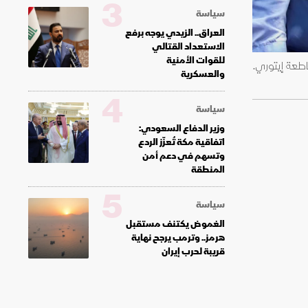
3
سياسة
العراق.. الزيدي يوجه برفع
الاستعداد القتالي
للقوات الأمنية
طعة إيتوري.
والعسكرية
4
سياسة
وزير الدفاع السعودي:
اتفاقية مكة تُعزّز الردع
وتسهم في دعم أمن
المنطقة
5
سياسة
الغموض يكتنف مستقبل
هرمز.. وترمب يرجح نهاية
قريبة لحرب إيران