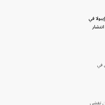
بولا في
انتشار
 في
، أن تفشي