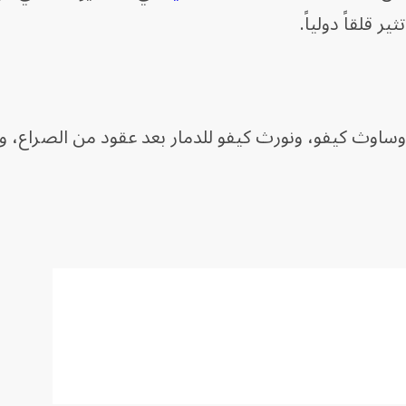
 قلقاً دولياً.
 وساوث كيفو، ونورث كيفو للدمار بعد عقود من الصراع، وت