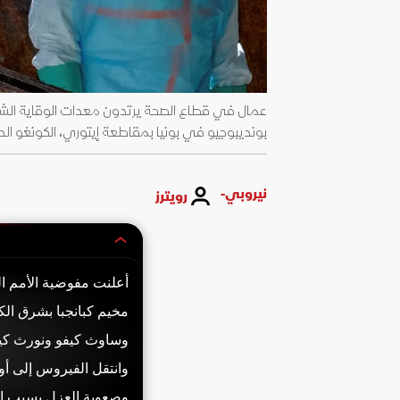
عمال في قطاع الصحة يرتدون معدات الوقاية الشخ
بونديبوجيو في بونيا بمقاطعة إيتوري، الكونغو الديمقراطية. 31 مايو 
نيروبي-
رويترز
أعلنت مفوضية الأمم ال
مخيم كبانجبا بشرق الك
وانتقل الفيروس إلى أو
وصعوبة العزل بسبب ال