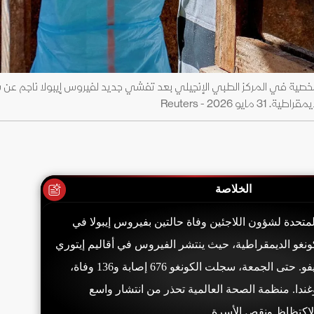
صية في المركز الطبي الإنجيلي بعد تفشي جديد لفيروس إيبولا ناجم عن س
2026 - Reuters
الخلاصة
متحدة لشؤون اللاجئين وفاة حالتين بفيروس إيبولا في
ونغو الديمقراطية، حيث ينتشر الفيروس في أقاليم إيتوري
وساوث كيفو ونورث كيفو. حتى الجمعة، سجلت الكونغو 676 إصابة و136 وفاة،
غندا. منظمة الصحة العالمية تحذر من انتشار واسع
اكتظاظ ونقص الأسرة.