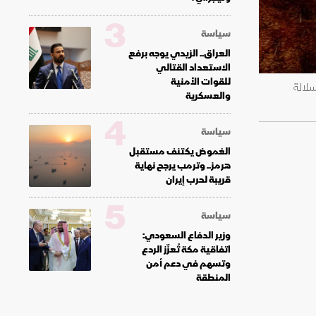
3
سياسة
العراق.. الزيدي يوجه برفع
الاستعداد القتالي
للقوات الأمنية
لالة
والعسكرية
4
سياسة
الغموض يكتنف مستقبل
هرمز.. وترمب يرجح نهاية
قريبة لحرب إيران
5
سياسة
وزير الدفاع السعودي:
اتفاقية مكة تُعزّز الردع
وتسهم في دعم أمن
المنطقة