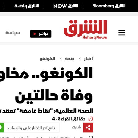
سياسة
مباشر
أخبار
صحة
الكونغو
الكونغو.. مخاو
وفاة حالتين
الصحة العالمية: "نقاط غامضة" تعقد 
دقائق القراءة - 4
شارك
تابع آخر الأخبار على واتساب