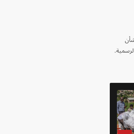
شأن
لرسمية.