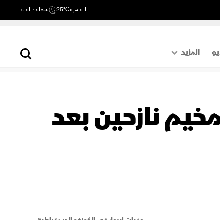
القاهرة
25°C
سماء صافية
يو
المزيد
حول العالم
الصفحة الأخيرة
مخيم نازحين بعد
اقتصاد
رياضة
وفيات إيبولا في الكونغو الديمقراطية