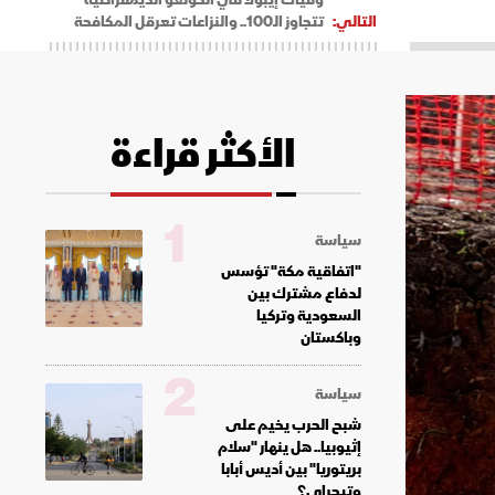
التالي:
تتجاوز الـ100.. والنزاعات تعرقل المكافحة
الأكثر قراءة
1
سياسة
"اتفاقية مكة" تؤسس
لدفاع مشترك بين
السعودية وتركيا
وباكستان
2
سياسة
شبح الحرب يخيم على
إثيوبيا.. هل ينهار "سلام
بريتوريا" بين أديس أبابا
وتيجراي؟