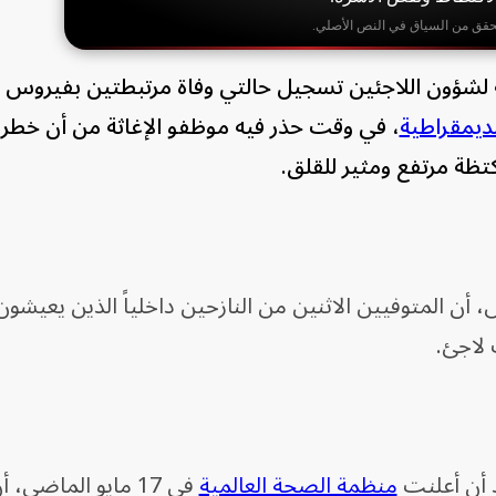
حقق من السياق في النص الأصلي.
لشؤون اللاجئين تسجيل حالتي وفاة مرتبطتين بفيروس إي
لديمقراطية
، في وقت ‌حذر فيه موظفو الإغاثة من أن خطر 
تظة مرتفع ومثير للقلق.
 المتوفيين الاثنين من النازحين داخلياً الذين يعيشون
منظمة الصحة العالمية
في 17 مايو الماضي