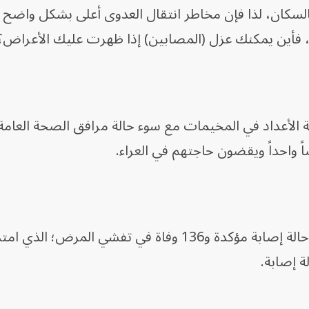
سكان، لذا فإن مخاطر ‌انتقال العدوى أعلى بشكل واضح و
 فأين يمكنك عزل (المصابين) إذا ظهرت عليك الأعراض؟
ة الأعداد في المخيمات مع سوء حالة مرافق الصحة العامة،
 واحداً ويقضون حاجتهم في العراء.
وحتى الجمعة، أبلغت الكونغو عن 676 حالة إصابة مؤكدة و136 وفاة في تفشي المر