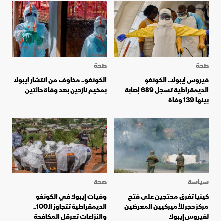
صحة
صحة
فيروس إيبولا.. الكونغو
الكونغو.. مخاوف من انتشار إيبولا
الديمقراطية تسجل 689 إصابة
بمخيم نازحين بعد وفاة حالتين
بينها 139 وفاة
سياسة
صحة
كينيا تفرق محتجين على فتح
وفيات إيبولا في الكونغو
مركز حجر للأميركيين المعرضين
الديمقراطية تتجاوز الـ100..
لفيروس إيبولا
والنزاعات تعرقل المكافحة