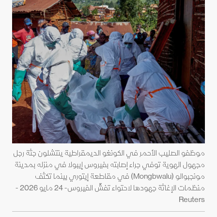
موظفو الصليب الأحمر في الكونغو الديمقراطية ينتشلون جثة رجل
مجهول الهوية توفي جراء إصابته بفيروس إيبولا في منزله بمدينة
مونجبوالو (Mongbwalu) في مقاطعة إيتوري بينما تكثف
منظمات الإغاثة جهودها لاحتواء تفشِّ الفيروس- 24 مايو 2026 -
Reuters