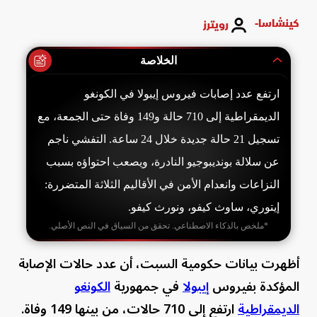
كينشاسا-
رويترز
الخلاصة
ارتفع عدد إصابات فيروس إيبولا في الكونغو
الديمقراطية إلى 710 حالة و149 وفاة حتى الجمعة، مع
تسجيل 21 حالة جديدة خلال 24 ساعة. التفشي ناجم
عن سلالة بونديبوجيو النادرة، ويصعب احتواؤه بسبب
النزاعات وانعدام الأمن في الأقاليم الثلاثة المتضررة:
إيتوري، ساوث كيفو، ونورث كيفو.
*ملخص بالذكاء الاصطناعي. تحقق من السياق في النص الأصلي.
أظهرت بيانات حكومية السبت، أن عدد حالات الإصابة
المؤكدة بفيروس
إيبولا
في جمهورية
الكونغو
الديمقراطية
ارتفع إلى 710 حالات، من بينها 149 وفاة.