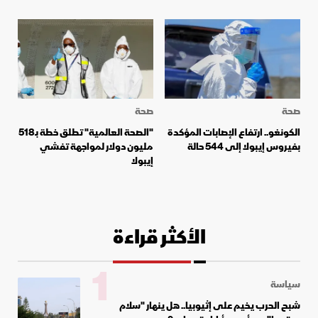
صحة
صحة
الكونغو.. ارتفاع الإصابات المؤكدة
"الصحة العالمية" تطلق خطة بـ518
بفيروس إيبولا إلى 544 حالة
مليون دولار لمواجهة تفشي
إيبولا
الأكثر قراءة
1
سياسة
شبح الحرب يخيم على إثيوبيا.. هل ينهار "سلام