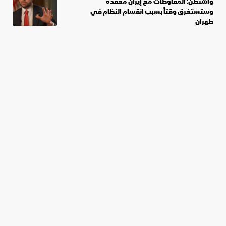
واشنطن: المفاوضات مع إيران معقدة
وستستغرق وقتاً بسبب انقسام النظام في
طهران