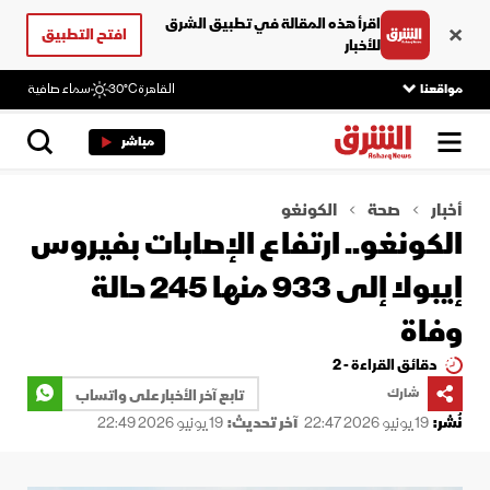
اقرأ هذه المقالة في تطبيق الشرق
افتح التطبيق
للأخبار
مواقعنا
القاهرة
30°C
سماء صافية
مباشر
أخبار
صحة
الكونغو
الكونغو.. ارتفاع الإصابات بفيروس
إيبولا إلى 933 منها 245 حالة
وفاة
دقائق القراءة - 2
شارك
تابع آخر الأخبار على واتساب
نُشر:
19 يونيو 2026 22:47
آخر تحديث:
19 يونيو 2026 22:49