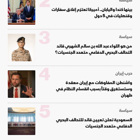
2
سياسة
بينها كندا واليابان.. أميركا تعتزم إغلاق سفارات
وقنصليات في 5 دول
3
سياسة
من هو اللواء عبد الله بن سالم الشهري قائد
التحالف البحري الدفاعي متعدد الجنسيات؟
4
حرب إيران
واشنطن: المفاوضات مع إيران معقدة
وستستغرق وقتاً بسبب انقسام النظام في
طهران
5
سياسة
السعودية تعلن تعيين قائد للتحالف البحري
الدفاعي متعدد الجنسيات