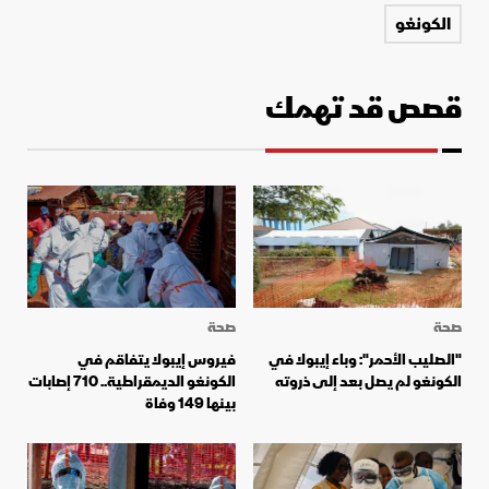
الكونغو
قصص قد تهمك
صحة
صحة
"الصليب الأحمر": وباء إيبولا في
فيروس إيبولا يتفاقم في
الكونغو لم يصل بعد إلى ذروته
الكونغو الديمقراطية.. 710 إصابات
بينها 149 وفاة