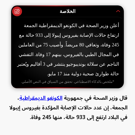
الخلاصة
أعلن وزير الصحة في الكونغو الديمقراطية الجمعة
ارتفاع حالات الإصابة بفيروس إيبولا إلى 933 حالة مع
245 وفاة، وتعافي 80 مريضاً. وأصيب 75 من العاملين
في المجال الطبي بالفيروس، بينهم 17 وفاة. التفشي
الناجم عن سلالة بونديبوجيو ينتشر في 3 أقاليم ويُعتبر
حالة طوارئ صحية دولية منذ 17 مايو.
*ملخص بالذكاء الاصطناعي. تحقق من السياق في النص الأصلي.
قال وزير الصحة ‌في جمهورية
الكونغو الديمقراطية
،
الجمعة، إن عدد حالات الإصابة المؤكدة بفيروس إيبولا
في البلاد ارتفع إلى 933 حالة، منها 245 وفاة.