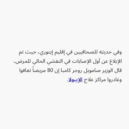
وفي حديثه للصحافيين في ‌إقليم إيتوري، حيث تم
الإبلاغ عن أول الإصابات في التفشي ‌الحالي للمرض،
قال الوزير ‌صامويل روجر كامبا إن 80 مريضاً تعافوا
وغادروا مراكز علاج
الإيبولا
.