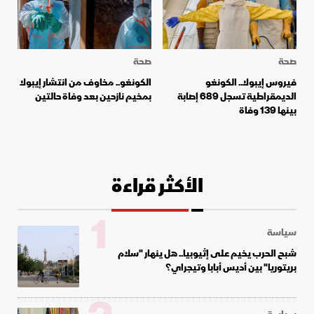
صحة
صحة
فيروس إيبولا.. الكونغو
الكونغو.. مخاوف من انتشار إيبولا
الديمقراطية تسجل 689 إصابة
بمخيم نازحين بعد وفاة حالتين
بينها 139 وفاة
الأكثر قراءة
1
سياسة
شبح الحرب يخيم على إثيوبيا.. هل ينهار "سلام
بريتوريا" بين أديس أبابا وتيجراي؟