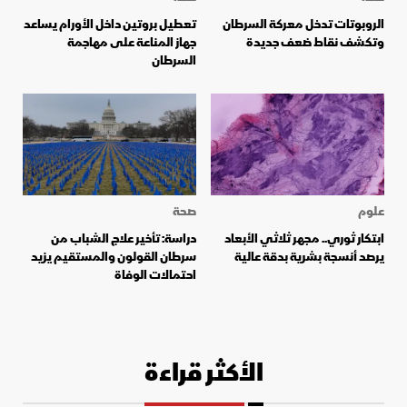
الروبوتات تدخل معركة السرطان
تعطيل بروتين داخل الأورام يساعد
وتكشف نقاط ضعف جديدة
جهاز المناعة على مهاجمة
السرطان
علوم
صحة
ابتكار ثوري.. مجهر ثلاثي الأبعاد
دراسة: تأخير علاج الشباب من
يرصد أنسجة بشرية بدقة عالية
سرطان القولون والمستقيم يزيد
احتمالات الوفاة
الأكثر قراءة