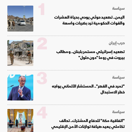
1
سياسة
اليمن.. تصعيد حوثي يودي بحياة العشرات
والقوات الحكومية ترد بضربات واسعة
2
حرب إيران
تصعيد إسرائيلي مستمر بلبنان.. ومطالب
بيروت في روما "دون حلول"
3
سياسة
"تمرد في القصر".. المستشار الألماني يواجه
خطر الاستبدال
4
سياسة
"اتفاقية مكة" للدفاع المشترك.. تحالف
تكاملي يعيد صياغة توازنات الأمن الإقليمي