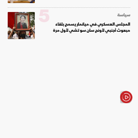
5
سياسة
المجلس العسكري في ميانمار يسمح بلقاء
مبعوث أجنبي لأونج سان سو تشي لأول مرة
الأخبار باختصار