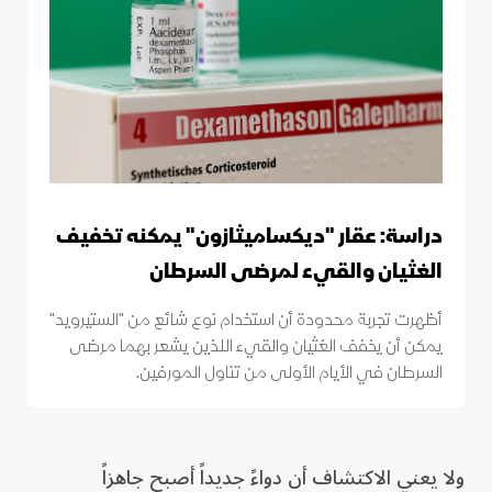
دراسة: عقار "ديكساميثازون" يمكنه تخفيف
الغثيان والقيء لمرضى السرطان
أظهرت تجربة محدودة ​أن استخدام نوع شائع من "الستيرويد"
يمكن أن يخفف الغثيان والقيء اللذين يشعر بهما مرضى
السرطان في الأيام ⁠الأولى من تناول ‌المورفين.
ولا يعني الاكتشاف أن دواءً جديداً أصبح جاهزاً