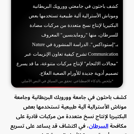
كشف باحثون في جامعتي وورويك البريطانية
وموناش الأسترالية آلية طبيعية تستخدمها بعض
البكتيريا لإنتاج نسخ متعددة من مركبات مضادة
للسرطان، منها "رومايدبسين" المعروف
بـ"إستوداكس". الدراسة المنشورة في Nature
Communication تشرح كيفية تعاون الإنزيمات عبر
"مجالات الالتحام" لإنتاج مركبات متنوعة، ما قد يسرع
تصميم أدوية جديدة للأورام الصعبة العلاج.
*ملخص بالذكاء الاصطناعي. تحقق من السياق في النص الأصلي.
كشف باحثون في جامعة وورويك البريطانية وجامعة
موناش الأسترالية آلية طبيعية تستخدمها بعض
البكتيريا لإنتاج نسخ متعددة من مركبات قادرة على
مكافحة
السرطان
، في اكتشاف قد يساعد على تسريع