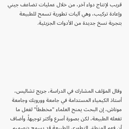
قريب لإنتاج دواء آخر، من خلال عمليات تضاعف جيني
وإعادة تركيب، وهي آليات تطورية تسمح للطبيعة
بتجربة نسخ جديدة من الأدوات الجزيئية.
وقال المؤلف المشارك في الدراسة، جريج تشاليس،
أستاذ الكيمياء المستدامة في جامعة وورويك وجامعة
موناش، إن البحث يمنح العلماء "مخططاً" لفعل ما
تفعله الطبيعة، لكن بصورة أسرع وأكثر توجيهاً. وأضاف
أن فهم المنطق التطوري للطبيعة قد يسمح بتصميم