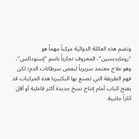
وتضم هذه العائلة الدوائية مركباً مهماً هو
"رومايدبسين"، المعروف تجارياً باسم "إستوداكس"،
وهو علاج معتمد سريرياً لبعض سرطانات الدم؛ لكن
فهم الطريقة التي تصنع بها البكتيريا هذه المركبات قد
يفتح الباب أمام إنتاج نسخ جديدة أكثر فاعلية أو أقل
آثاراً جانبية.