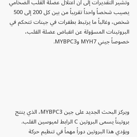
وتشير التقديرات إلى أن اعتلال عضلة القلب الضخامي
يصيب شخصاً واحداً تقريباً من بين كل 200 إلى 500
شخص، وغالباً ما يرتبط بطفرات في جينات تتحكم في
البروتينات المسؤولة عن انقباض عضلة القلب،
خصوصاً جيني MYH7 وMYBPC3.
ويركز البحث الجديد على جين MYBPC3، الذي ينتج
بروتيناً يسمى البروتين C الرابط لميوسين القلب.
ويؤدي هذا البروتين دوراً مهماً في تنظيم حركة