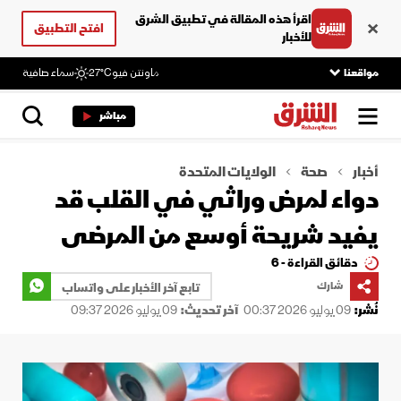
اقرأ هذه المقالة في تطبيق الشرق
افتح التطبيق
للأخبار
مواقعنا
ماونتن فيو
27°C
سماء صافية
مباشر
أخبار
صحة
الولايات المتحدة
دواء لمرض وراثي في القلب قد
يفيد شريحة أوسع من المرضى
دقائق القراءة - 6
شارك
تابع آخر الأخبار على واتساب
نُشر:
09 يوليو 2026 00:37
آخر تحديث:
09 يوليو 2026 09:37