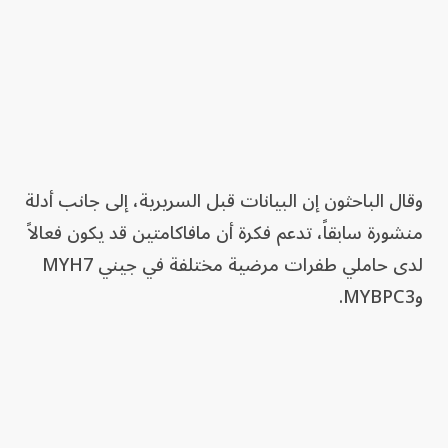
وقال الباحثون إن البيانات قبل السريرية، إلى جانب أدلة
منشورة سابقاً، تدعم فكرة أن مافاكامتين قد يكون فعالاً
لدى حاملي طفرات مرضية مختلفة في جيني MYH7
وMYBPC3.