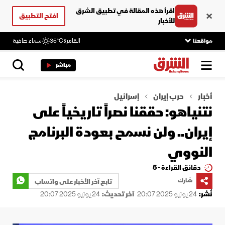
اقرأ هذه المقالة في تطبيق الشرق
افتح التطبيق
للأخبار
مواقعنا
القاهرة
35°C
سماء صافية
مباشر
أخبار
حرب إيران
إسرائيل
نتنياهو: حققنا نصراً تاريخياً على
إيران.. ولن نسمح بعودة البرنامج
النووي
دقائق القراءة - 5
شارك
تابع آخر الأخبار على واتساب
نُشر:
24 يونيو 2025 20:07
آخر تحديث:
24 يونيو 2025 20:07