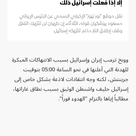
إلا إذا فعلت إسرائيل ذلك
نقل موقع "نور نيوز" الإخباري الرسمي عن الرئيس الإيراني
مسعود بيزشكيان قوله، الثلاثاء، إن طهران لن تنتهك اتفاق
وقف إطلاق النار ما لم تنتهكه إسرائيل.
ووبخ ترمب إيران وإسرائيل بسبب الانتهاكات المبكرة
للهدنة التي أعلنها في نحو الساعة 05:00 بتوقيت
جرينتش، لكنه وجه انتقادات لاذعة بشكل خاص إلى
إسرائيل حليف واشنطن الوثيق بسبب نطاق غاراتها،
مطالباً إياها بالتزام "الهدوء فوراً".