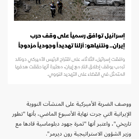
إسرائيل توافق رسمياً على وقف حرب
إيران.. ونتنياهو: أزلنا تهديداً وجودياً مزدوجاً
وافقت إسرائيل، الثلاثاء، على اقتراح الرئيس الأميركي دونالد
ترمب بوقف إطلاق النار مع إيران، معتبرة أنها حققت هدفها
المتمثل في القضاء على التهديد النووي.
ووصف الضربة الأميركية على المنشآت النووية
الإيرانية التي جرت نهاية الأسبوع الماضي، بأنها "تطور
تاريخي"، واعتبر أنها "ثمرة جهود دبلوماسية قادها مع
وزير الشؤون الاستراتيجية رون ديرمر".