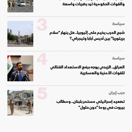
والقوات الحكومية ترد بضربات واسعة
3
سياسة
شبح الحرب يخيم على إثيوبيا.. هل ينهار "سلام
بريتوريا" بين أديس أبابا وتيجراي؟
4
سياسة
العراق.. الزيدي يوجه برفع الاستعداد القتالي
للقوات الأمنية والعسكرية
5
حرب إيران
تصعيد إسرائيلي مستمر بلبنان.. ومطالب
بيروت في روما "دون حلول"