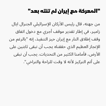
"المعركة مع إيران لم تنته بعد"
من جهته، قال رئيس الأركان الإسرائيلي الجنرال ايال
زامير، في إطار تقدير موقف أجري مع دخول اتفاق
وقف إطلاق النار مع إيران حيز التنفيذ، إنه "بالرغم من
الإنجاز العظيم الذي حققناه يجب أن نبقى ثابتين على
الأرض، فأمامنا الكثير من التحديات. يجب أن نبقى
على أتم التركيز لأنه لا وقت للراحة والتراخي".