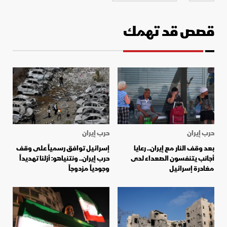
قصص قد تهمك
حرب إيران
حرب إيران
بعد وقف النار مع إيران.. رعايا
إسرائيل توافق رسمياً على وقف
أجانب يتنفسون الصعداء لدى
حرب إيران.. ونتنياهو: أزلنا تهديداً
مغادرة إسرائيل
وجودياً مزدوجاً