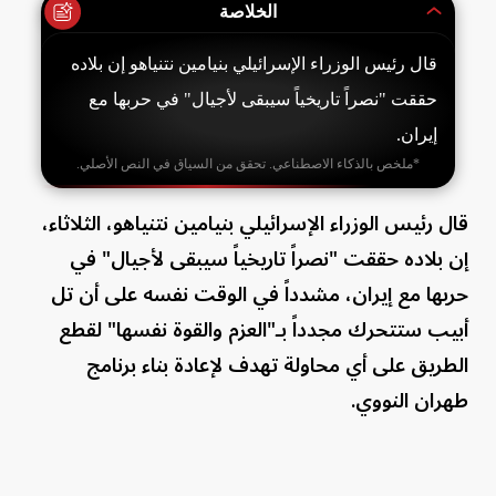
الخلاصة
قال رئيس الوزراء الإسرائيلي بنيامين نتنياهو إن بلاده
حققت "نصراً تاريخياً سيبقى لأجيال" في حربها مع
إيران.
*ملخص بالذكاء الاصطناعي. تحقق من السياق في النص الأصلي.
قال رئيس الوزراء الإسرائيلي بنيامين نتنياهو، الثلاثاء،
إن بلاده حققت "نصراً تاريخياً سيبقى لأجيال" في
حربها مع إيران، مشدداً في الوقت نفسه على أن تل
أبيب ستتحرك مجدداً بـ"العزم والقوة نفسها" لقطع
الطريق على أي محاولة تهدف لإعادة بناء برنامج
طهران النووي.