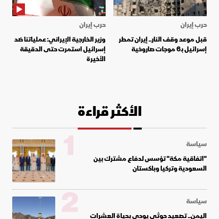
حرب إيران
حرب إيران
قبل موعد وقف النار.. إيران تمطر
وزير الخارجية الإيراني: عملياتنا ضد
إسرائيل بـ6 موجات صاروخية
إسرائيل استمرت حتى الدقيقة
الأخيرة
الأكثر قراءة
1
سياسة
"اتفاقية مكة" تؤسس لدفاع مشترك بين
السعودية وتركيا وباكستان
2
سياسة
اليمن.. تصعيد حوثي يودي بحياة العشرات