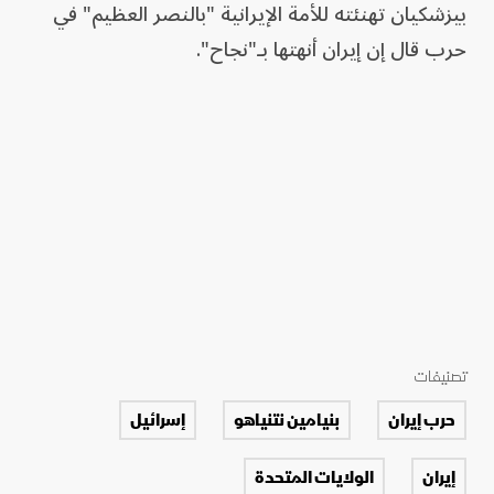
بيزشكيان تهنئته للأمة الإيرانية "بالنصر العظيم" في
حرب قال إن إيران أنهتها بـ"نجاح".
تصنيفات
حرب إيران
بنيامين نتنياهو
إسرائيل
إيران
الولايات المتحدة