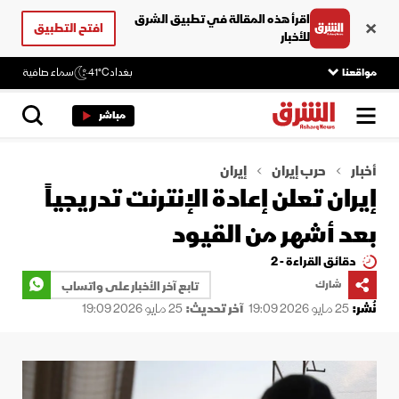
اقرأ هذه المقالة في تطبيق الشرق
افتح التطبيق
للأخبار
مواقعنا
بغداد
41°C
سماء صافية
مباشر
أخبار
حرب إيران
إيران
إيران تعلن إعادة الإنترنت تدريجياً
بعد أشهر من القيود
دقائق القراءة - 2
شارك
تابع آخر الأخبار على واتساب
نُشر:
25 مايو 2026 19:09
آخر تحديث:
25 مايو 2026 19:09