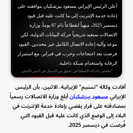
أعلن الرئيس الإيراني مسعود بيزشكيان موافقته على
إعادة خدمة الإنترنت إلى ما كانت عليه قبل قيود
ديسمبر 2025، منهياً انقطاعاً دام 87 يوماً. وزارة
الاتصالات ستعيد تدريجياً حركة البيانات الدولية، لكن
موعد وآلية إعادة الاتصال الكامل غير محددين. القيود
فرضت بعد احتجاجات وحرب في فبراير، مع استمرار
الرقابة واستخدام شبكة داخلية.
*ملخص بالذكاء الاصطناعي. تحقق من السياق في النص الأصلي.
أفادت وكالة "تسنيم" الإيرانية، الاثنين، بأن الرئيس
الإيراني
مسعود بيزشكيان
أبلغ وزارة الاتصالات رسمياً
بمصادقته على قرار يقضي بإعادة خدمة الإنترنت في
البلاد إلى الوضع الذي كانت عليه قبل القيود التي
فُرضت في ديسمبر 2025.