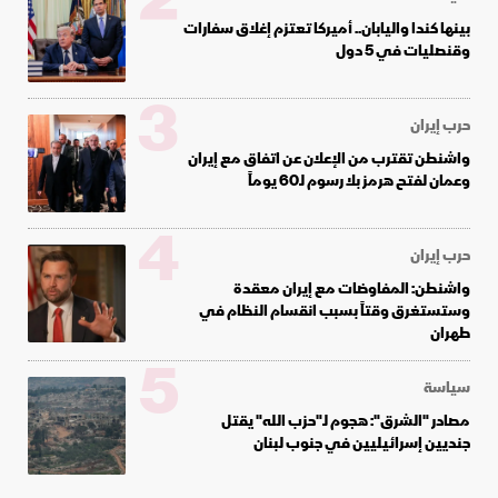
2
بينها كندا واليابان.. أميركا تعتزم إغلاق سفارات
وقنصليات في 5 دول
3
حرب إيران
واشنطن تقترب من الإعلان عن اتفاق مع إيران
وعمان لفتح هرمز بلا رسوم لـ60 يوماً
4
حرب إيران
واشنطن: المفاوضات مع إيران معقدة
وستستغرق وقتاً بسبب انقسام النظام في
طهران
5
سياسة
مصادر "الشرق": هجوم لـ"حزب الله" يقتل
جنديين إسرائيليين في جنوب لبنان