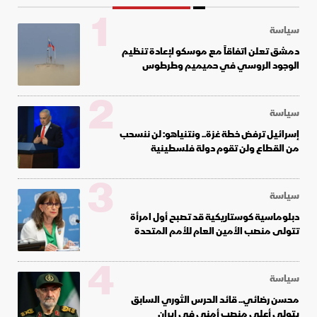
1
سياسة
دمشق تعلن اتفاقاً مع موسكو لإعادة تنظيم
الوجود الروسي في حميميم وطرطوس
2
سياسة
إسرائيل ترفض خطة غزة.. ونتنياهو: لن ننسحب
من القطاع ولن تقوم دولة فلسطينية
3
سياسة
دبلوماسية كوستاريكية قد تصبح أول امرأة
تتولى منصب الأمين العام للأمم المتحدة
4
سياسة
محسن رضائي.. قائد الحرس الثوري السابق
يتولى أعلى منصب أمني في إيران