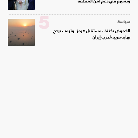
وتسهم في دعم أمن المنطقة
5
سياسة
الغموض يكتنف مستقبل هرمز.. وترمب يرجح
نهاية قريبة لحرب إيران