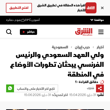
اقرأ هذه المقالة في تطبيق الشرق
افتح التطبيق
للأخبار
مواقعنا
آشبورن
23°C
غيوم متناثرة
مباشر
أخبار
حرب إيران
السعودية
ولي العهد السعودي والرئيس
الفرنسي يبحثان تطورات الأوضاع
في المنطقة
دقائق القراءة - 1
شارك
تابع آخر الأخبار على واتساب
نُشر:
31 مايو 2026 15:04
آخر تحديث:
31 مايو 2026 15:06