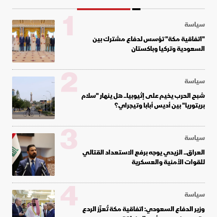
1
سياسة
"اتفاقية مكة" تؤسس لدفاع مشترك بين
السعودية وتركيا وباكستان
2
سياسة
شبح الحرب يخيم على إثيوبيا.. هل ينهار "سلام
بريتوريا" بين أديس أبابا وتيجراي؟
3
سياسة
العراق.. الزيدي يوجه برفع الاستعداد القتالي
للقوات الأمنية والعسكرية
4
سياسة
وزير الدفاع السعودي: اتفاقية مكة تُعزّز الردع