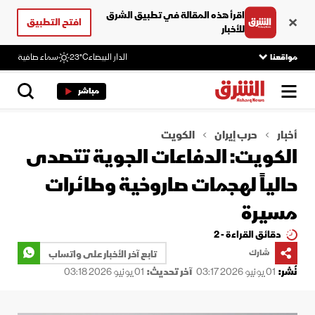
اقرأ هذه المقالة في تطبيق الشرق
افتح التطبيق
للأخبار
مواقعنا
الدار البيضاء
23°C
سماء صافية
مباشر
أخبار
حرب إيران
الكويت
الكويت: الدفاعات الجوية تتصدى
حالياً لهجمات صاروخية وطائرات
مسيرة
دقائق القراءة - 2
شارك
تابع آخر الأخبار على واتساب
نُشر:
01 يونيو 2026 03:17
آخر تحديث:
01 يونيو 2026 03:18