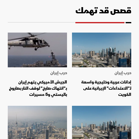
قصص قد تهمك
حرب إيران
حرب إيران
إدانات عربية وخليجية واسعة
الجيش الأميركي يتهم إيران
لـ"الاعتداءات" الإيرانية على
بـ"انتهاك صارخ" لوقف النار بصاروخ
الكويت
باليستي و5 مسيرات