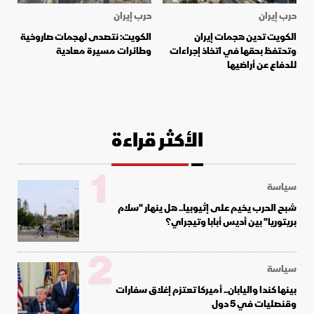
حرب إيران
حرب إيران
الكويت تدين هجمات إيران
الكويت: نتصدى لهجمات صاروخية
وتحتفظ بحقها في اتخاذ إجراءات
وطائرات مسيرة معادية
للدفاع عن أراضيها
الأكثر قراءة
1
سياسة
شبح الحرب يخيم على إثيوبيا.. هل ينهار "سلام
بريتوريا" بين أديس أبابا وتيجراي؟
2
سياسة
بينها كندا واليابان.. أميركا تعتزم إغلاق سفارات
وقنصليات في 5 دول